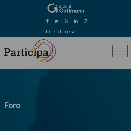
Identificarse
Naveg
de
palan
Foro