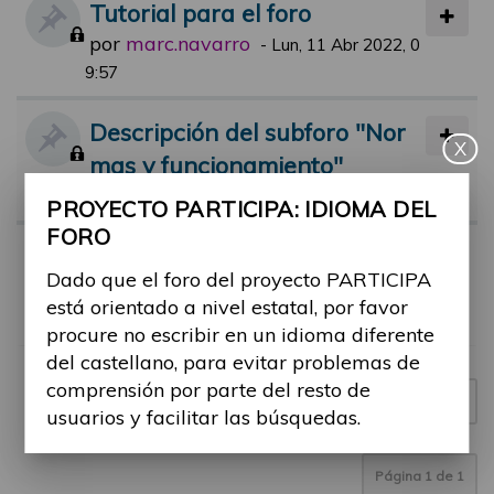
Tutorial para el foro
por
marc.navarro
-
Lun, 11 Abr 2022, 0
9:57
Descripción del subforo "Nor
X
mas y funcionamiento"
por
jsolana
-
Mar, 07 Sep 2021, 14:04
PROYECTO PARTICIPA: IDIOMA DEL
FORO
Normas de participación en el
Dado que el foro del proyecto PARTICIPA
foro
está orientado a nivel estatal, por favor
por
jsolana
-
Lun, 12 Abr 2021, 18:00
procure no escribir en un idioma diferente
del castellano, para evitar problemas de
comprensión por parte del resto de
Nuevo tema
3 temas
usuarios y facilitar las búsquedas.
Página
1
de
1