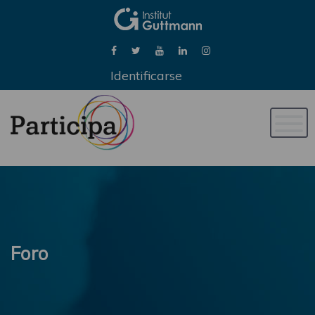
Identificarse
Naveg
de
palan
Foro