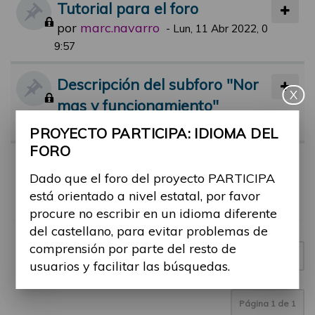
Tutorial para el foro
por
marc.navarro
-
Lun, 11 Abr 2022, 0
9:57
Descripción del subforo "Nor
X
mas y funcionamiento"
por
jsolana
-
Mar, 07 Sep 2021, 14:04
PROYECTO PARTICIPA: IDIOMA DEL
FORO
Normas de participación en el
Dado que el foro del proyecto PARTICIPA
foro
está orientado a nivel estatal, por favor
por
jsolana
-
Lun, 12 Abr 2021, 18:00
procure no escribir en un idioma diferente
del castellano, para evitar problemas de
comprensión por parte del resto de
Nuevo tema
3 temas
usuarios y facilitar las búsquedas.
Página
1
de
1