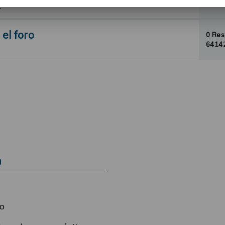
57681
4
el foro
0 Re
64142
Ú
o