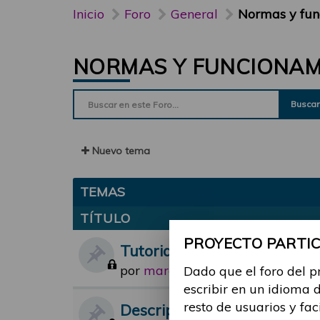
Inicio
Foro
General
Normas y fun
NORMAS Y FUNCIONAMI
Buscar
Nuevo tema
TEMAS
TÍTULO
PROYECTO PARTICI
Tutorial para el foro
por
marc.navarro
Dado que el foro del p
-
Lun, 11 Abr 2022
escribir en un idioma 
resto de usuarios y fac
Descripción del subforo "N