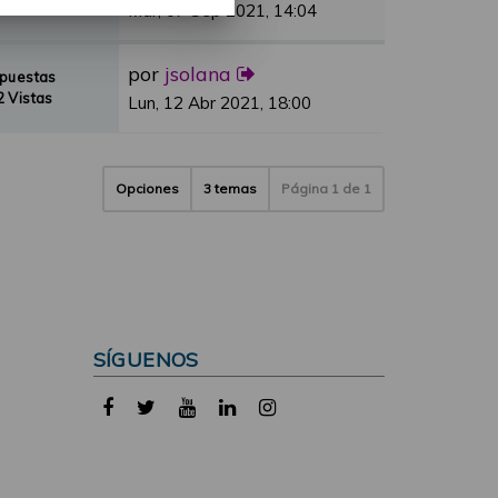
 Vistas
Mar, 07 Sep 2021, 14:04
por
jsolana
spuestas
 Vistas
Lun, 12 Abr 2021, 18:00
Opciones
3 temas
Página
1
de
1
SÍGUENOS