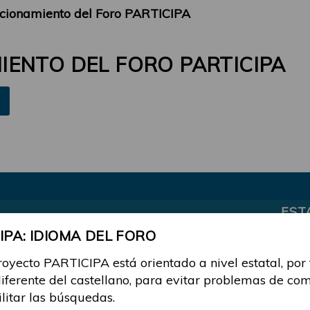
cionamiento del Foro PARTICIPA
ENTO DEL FORO PARTICIPA
EST
PA: IDIOMA DEL FORO
0 Re
16035
royecto PARTICIPA está orientado a nivel estatal, por
, 09:57
diferente del castellano, para evitar problemas de co
ilitar las búsquedas.
ormas y funcionamiento"
0 Re