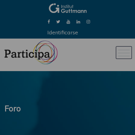
Identificarse
Naveg
de
palan
Foro