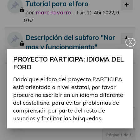
Tutorial para el foro
por
marc.navarro
-
Lun, 11 Abr 2022, 0
9:57
Descripción del subforo "Nor
X
mas y funcionamiento"
por
jsolana
-
Mar, 07 Sep 2021, 14:04
PROYECTO PARTICIPA: IDIOMA DEL
FORO
Normas de participación en el
Dado que el foro del proyecto PARTICIPA
foro
está orientado a nivel estatal, por favor
por
jsolana
-
Lun, 12 Abr 2021, 18:00
procure no escribir en un idioma diferente
del castellano, para evitar problemas de
comprensión por parte del resto de
Nuevo tema
3 temas
usuarios y facilitar las búsquedas.
Página
1
de
1