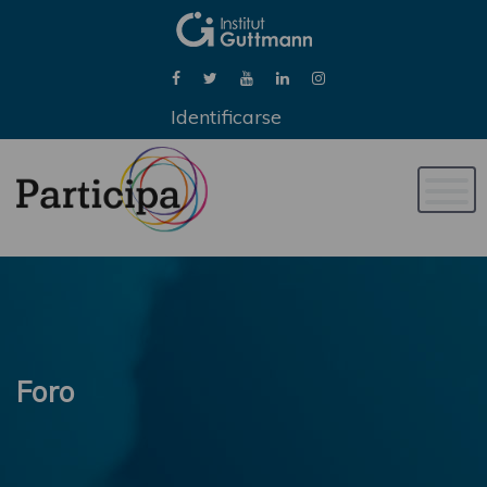
Identificarse
Naveg
de
palan
Foro