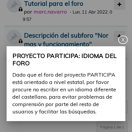
Tutorial para el foro
por
marc.navarro
-
Lun, 11 Abr 2022, 0
9:57
Descripción del subforo "Nor
X
mas y funcionamiento"
por
jsolana
-
Mar, 07 Sep 2021, 14:04
PROYECTO PARTICIPA: IDIOMA DEL
FORO
Normas de participación en el
Dado que el foro del proyecto PARTICIPA
foro
está orientado a nivel estatal, por favor
por
jsolana
-
Lun, 12 Abr 2021, 18:00
procure no escribir en un idioma diferente
del castellano, para evitar problemas de
comprensión por parte del resto de
Nuevo tema
3 temas
usuarios y facilitar las búsquedas.
Página
1
de
1