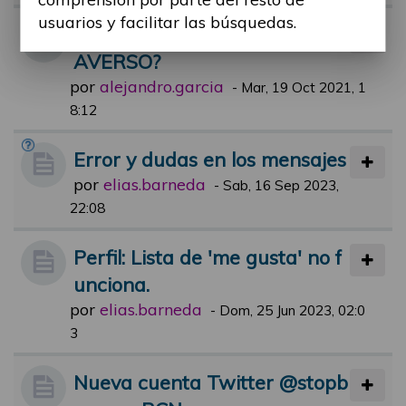
usuarios y facilitar las búsquedas.
HAN OIDO HABLAR DE MET
AVERSO?
por
alejandro.garcia
-
Mar, 19 Oct 2021, 1
8:12
Error y dudas en los mensajes
por
elias.barneda
-
Sab, 16 Sep 2023,
22:08
Perfil: Lista de 'me gusta' no f
unciona.
por
elias.barneda
-
Dom, 25 Jun 2023, 02:0
3
Nueva cuenta Twitter @stopb