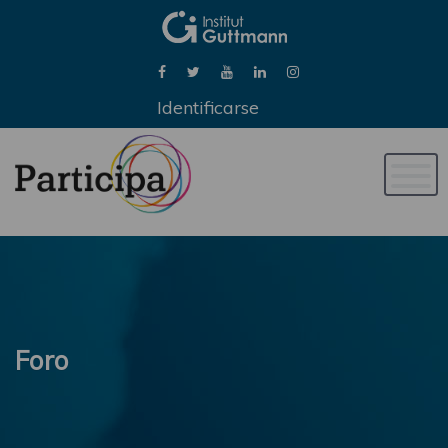
Identificarse
Naveg
de
palan
Foro