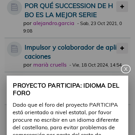
POR QUÉ SUCCESSION DE H
BO ES LA MEJOR SERIE
por
alejandro.garcia
-
Sab, 23 Oct 2021, 0
9:08
Impulsor y colaborador de apli
caciones
por
marià cruells
-
Vie, 18 Oct 2024, 14:54
X
Aun están pendientes?
PROYECTO PARTICIPA: IDIOMA DEL
por
alejandro.garcia
-
Mar, 21 Sep 202
FORO
1, 18:28
Dado que el foro del proyecto PARTICIPA
está orientado a nivel estatal, por favor
UNA BARRERA UNA FOTO
procure no escribir en un idioma diferente
por
alejandro.garcia
-
Mié, 29 Sep 202
del castellano, para evitar problemas de
1, 09:27
comprensión por parte del resto de