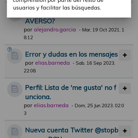
usuarios y facilitar las búsquedas.
HAN OIDO HABLAR DE MET
AVERSO?
por
alejandro.garcia
-
Mar, 19 Oct 2021, 1
8:12
Error y dudas en los mensajes
por
elias.barneda
-
Sab, 16 Sep 2023,
22:08
Perfil: Lista de 'me gusta' no f
unciona.
por
elias.barneda
-
Dom, 25 Jun 2023, 02:0
3
Nueva cuenta Twitter @stopb