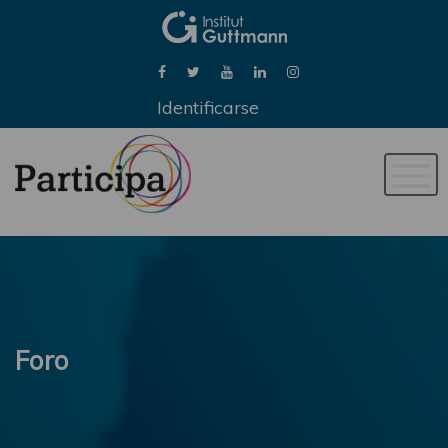
Identificarse
Naveg
de
palan
Foro