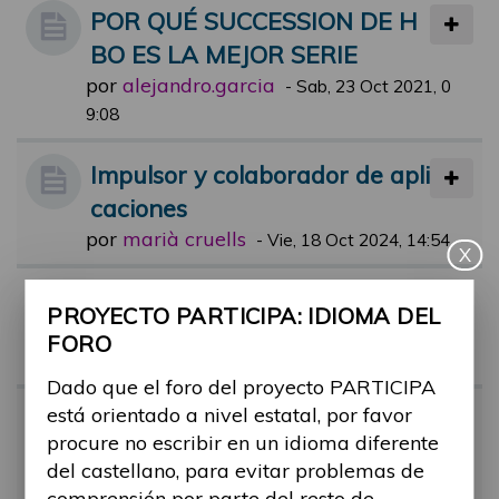
POR QUÉ SUCCESSION DE H
BO ES LA MEJOR SERIE
por
alejandro.garcia
-
Sab, 23 Oct 2021, 0
9:08
Impulsor y colaborador de apli
caciones
por
marià cruells
-
Vie, 18 Oct 2024, 14:54
X
Aun están pendientes?
PROYECTO PARTICIPA: IDIOMA DEL
por
alejandro.garcia
-
Mar, 21 Sep 202
FORO
1, 18:28
Dado que el foro del proyecto PARTICIPA
está orientado a nivel estatal, por favor
UNA BARRERA UNA FOTO
procure no escribir en un idioma diferente
por
alejandro.garcia
-
Mié, 29 Sep 202
del castellano, para evitar problemas de
1, 09:27
comprensión por parte del resto de