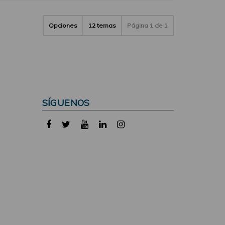
Opciones
12 temas
Página
1
de
1
SÍGUENOS