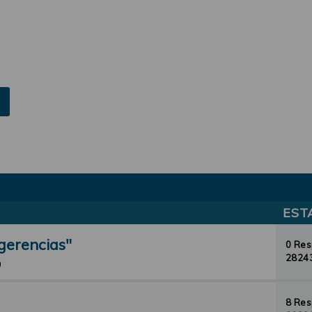
EST
gerencias"
0 Re
28243
0
8 Re