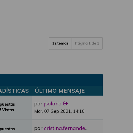
12 temas
Página
1
de
1
ADÍSTICAS
ÚLTIMO MENSAJE
por
jsolana
spuestas
 Vistas
Mar, 07 Sep 2021, 14:10
por
cristina.fernandez
spuestas