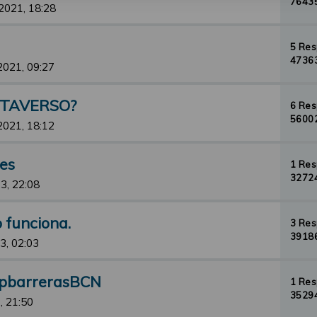
76435
2021, 18:28
5 Re
47363
2021, 09:27
ETAVERSO?
6 Re
56002
2021, 18:12
jes
1 Re
32724
3, 22:08
o funciona.
3 Re
39186
3, 02:03
opbarrerasBCN
1 Re
35294
, 21:50