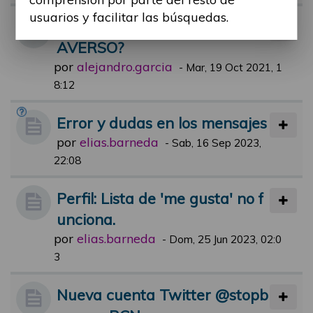
usuarios y facilitar las búsquedas.
HAN OIDO HABLAR DE MET
AVERSO?
por
alejandro.garcia
-
Mar, 19 Oct 2021, 1
8:12
Error y dudas en los mensajes
por
elias.barneda
-
Sab, 16 Sep 2023,
22:08
Perfil: Lista de 'me gusta' no f
unciona.
por
elias.barneda
-
Dom, 25 Jun 2023, 02:0
3
Nueva cuenta Twitter @stopb