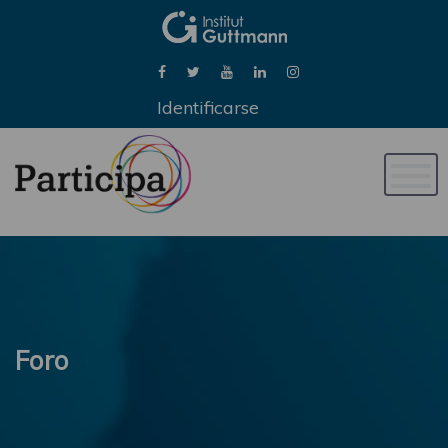
Identificarse
Naveg
de
palan
Foro