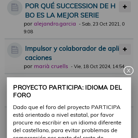
POR QUÉ SUCCESSION DE H
BO ES LA MEJOR SERIE
por
alejandro.garcia
-
Sab, 23 Oct 2021, 0
9:08
Impulsor y colaborador de apli
caciones
por
marià cruells
-
Vie, 18 Oct 2024, 14:54
X
Aun están pendientes?
PROYECTO PARTICIPA: IDIOMA DEL
por
alejandro.garcia
-
Mar, 21 Sep 202
FORO
1, 18:28
Dado que el foro del proyecto PARTICIPA
está orientado a nivel estatal, por favor
UNA BARRERA UNA FOTO
procure no escribir en un idioma diferente
por
alejandro.garcia
-
Mié, 29 Sep 202
del castellano, para evitar problemas de
1, 09:27
comprensión por parte del resto de