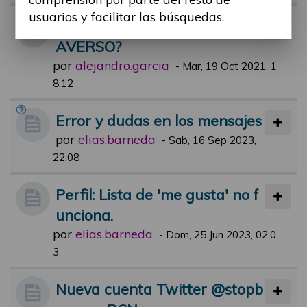
usuarios y facilitar las búsquedas.
HAN OIDO HABLAR DE MET
AVERSO?
por
alejandro.garcia
-
Mar, 19 Oct 2021, 1
8:12
Error y dudas en los mensajes
por
elias.barneda
-
Sab, 16 Sep 2023,
22:08
Perfil: Lista de 'me gusta' no f
unciona.
por
elias.barneda
-
Dom, 25 Jun 2023, 02:0
3
Nueva cuenta Twitter @stopb