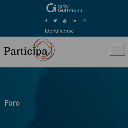
Identificarse
Naveg
de
palan
Foro