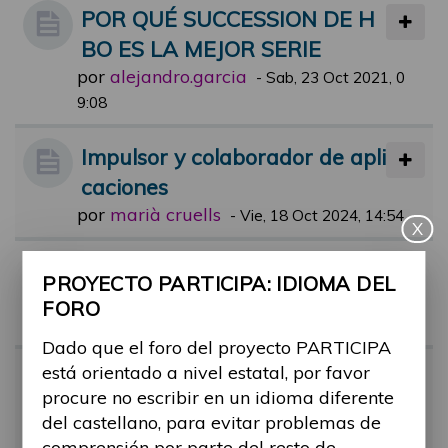
POR QUÉ SUCCESSION DE H
BO ES LA MEJOR SERIE
por
alejandro.garcia
-
Sab, 23 Oct 2021, 0
9:08
Impulsor y colaborador de apli
caciones
por
marià cruells
-
Vie, 18 Oct 2024, 14:54
X
Aun están pendientes?
PROYECTO PARTICIPA: IDIOMA DEL
por
alejandro.garcia
-
Mar, 21 Sep 202
FORO
1, 18:28
Dado que el foro del proyecto PARTICIPA
está orientado a nivel estatal, por favor
UNA BARRERA UNA FOTO
procure no escribir en un idioma diferente
por
alejandro.garcia
-
Mié, 29 Sep 202
del castellano, para evitar problemas de
1, 09:27
comprensión por parte del resto de