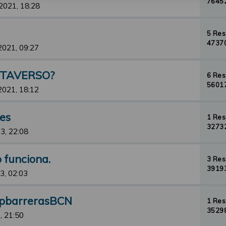
76452
2021, 18:28
5 Re
47370
2021, 09:27
ETAVERSO?
6 Re
56017
2021, 18:12
jes
1 Re
32732
3, 22:08
o funciona.
3 Re
39193
3, 02:03
opbarrerasBCN
1 Re
35298
, 21:50