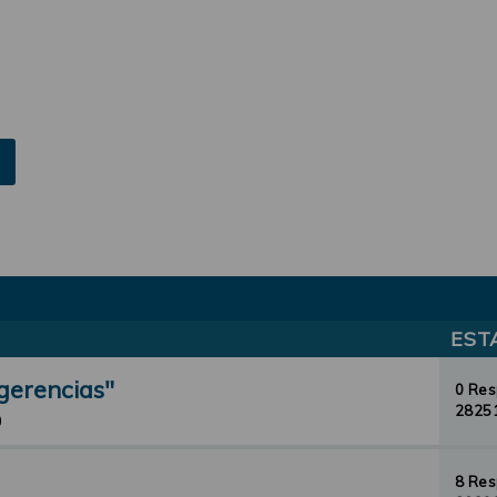
EST
gerencias"
0 Re
28251
0
8 Re