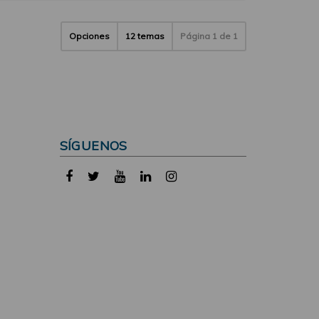
Opciones
12 temas
Página
1
de
1
SÍGUENOS