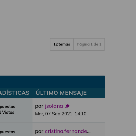
12 temas
Página
1
de
1
ADÍSTICAS
ÚLTIMO MENSAJE
por
jsolana
spuestas
 Vistas
Mar, 07 Sep 2021, 14:10
por
cristina.fernandez
spuestas