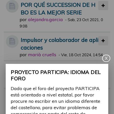
POR QUÉ SUCCESSION DE H
BO ES LA MEJOR SERIE
por
alejandro.garcia
-
Sab, 23 Oct 2021, 0
9:08
Impulsor y colaborador de apli
caciones
por
marià cruells
-
Vie, 18 Oct 2024, 14:54
X
Aun están pendientes?
PROYECTO PARTICIPA: IDIOMA DEL
por
alejandro.garcia
-
Mar, 21 Sep 202
FORO
1, 18:28
Dado que el foro del proyecto PARTICIPA
está orientado a nivel estatal, por favor
UNA BARRERA UNA FOTO
procure no escribir en un idioma diferente
por
alejandro.garcia
-
Mié, 29 Sep 202
del castellano, para evitar problemas de
1, 09:27
comprensión por parte del resto de