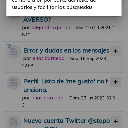
usuarios y facilitar las búsquedas.
HAN OIDO HABLAR DE MET
AVERSO?
por
alejandro.garcia
-
Mar, 19 Oct 2021, 1
8:12
Error y dudas en los mensajes
por
elias.barneda
-
Sab, 16 Sep 2023,
22:08
Perfil: Lista de 'me gusta' no f
unciona.
por
elias.barneda
-
Dom, 25 Jun 2023, 02:0
3
Nueva cuenta Twitter @stopb