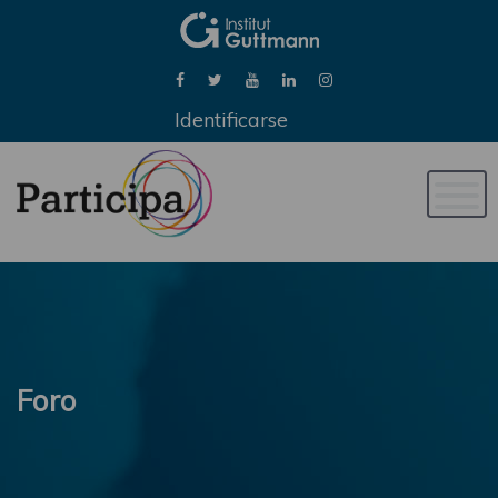
Identificarse
Naveg
de
palan
Foro