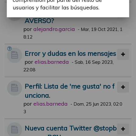
usuarios y facilitar las búsquedas.
HAN OIDO HABLAR DE MET
AVERSO?
por
alejandro.garcia
-
Mar, 19 Oct 2021, 1
8:12
Error y dudas en los mensajes
por
elias.barneda
-
Sab, 16 Sep 2023,
22:08
Perfil: Lista de 'me gusta' no f
unciona.
por
elias.barneda
-
Dom, 25 Jun 2023, 02:0
3
Nueva cuenta Twitter @stopb