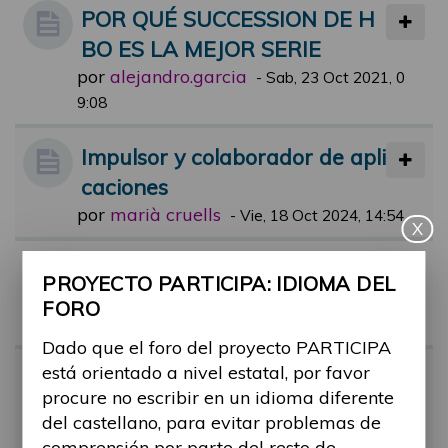
POR QUÉ SUCCESSION DE H
BO ES LA MEJOR SERIE
por
alejandro.garcia
-
Sab, 23 Oct 2021, 0
9:08
Impulsor y colaborador de apli
caciones
por
marià cruells
-
Vie, 18 Oct 2024, 14:54
X
Aun están pendientes?
PROYECTO PARTICIPA: IDIOMA DEL
por
alejandro.garcia
-
Mar, 21 Sep 202
FORO
1, 18:28
Dado que el foro del proyecto PARTICIPA
está orientado a nivel estatal, por favor
UNA BARRERA UNA FOTO
procure no escribir en un idioma diferente
por
alejandro.garcia
-
Mié, 29 Sep 202
del castellano, para evitar problemas de
1, 09:27
comprensión por parte del resto de