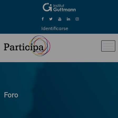
Identificarse
Naveg
de
palan
Foro