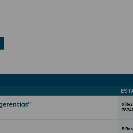
EST
gerencias"
0 Re
28240
0
8 Re