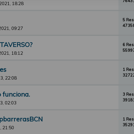
76431
2021, 18:28
5 Re
47358
2021, 09:27
ETAVERSO?
6 Re
55997
2021, 18:12
jes
1 Re
32722
3, 22:08
o funciona.
3 Re
39181
3, 02:03
opbarrerasBCN
1 Re
35291
, 21:50