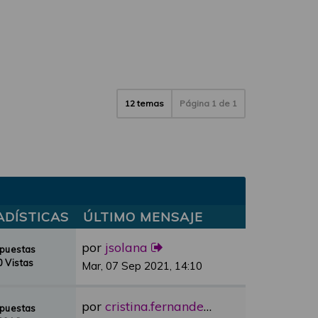
12 temas
Página
1
de
1
ADÍSTICAS
ÚLTIMO MENSAJE
por
jsolana
spuestas
 Vistas
Mar, 07 Sep 2021, 14:10
por
cristina.fernandez
spuestas