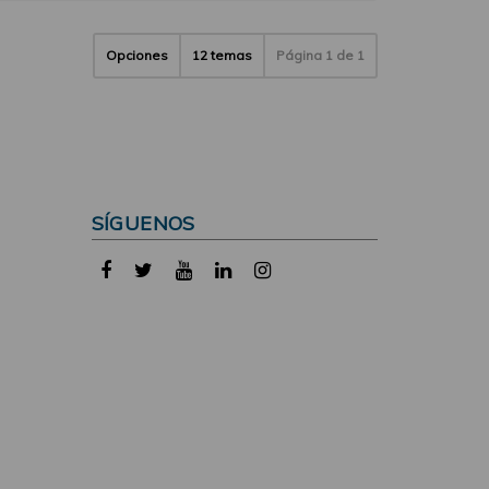
Opciones
12 temas
Página
1
de
1
SÍGUENOS