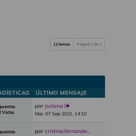
12 temas
Página
1
de
1
ADÍSTICAS
ÚLTIMO MENSAJE
por
jsolana
spuestas
 Vistas
Mar, 07 Sep 2021, 14:10
por
cristina.fernandez
spuestas