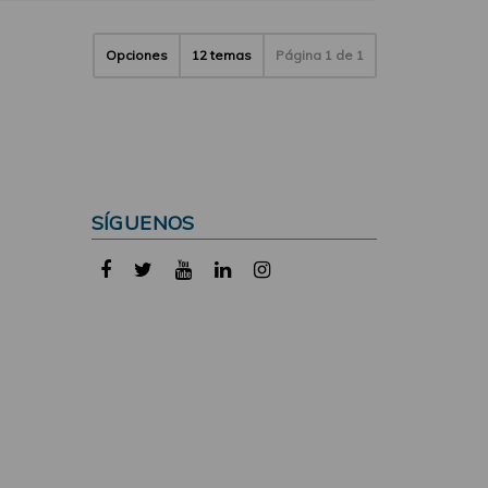
Opciones
12 temas
Página
1
de
1
SÍGUENOS