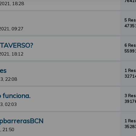
76410
2021, 18:28
5 Re
47351
2021, 09:27
ETAVERSO?
6 Re
55991
2021, 18:12
jes
1 Re
32714
3, 22:08
o funciona.
3 Re
39176
3, 02:03
opbarrerasBCN
1 Re
35283
, 21:50