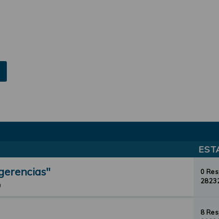
EST
gerencias"
0 Re
28232
0
8 Re