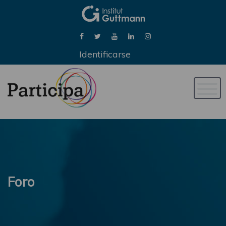
Identificarse
Naveg
de
palan
Foro