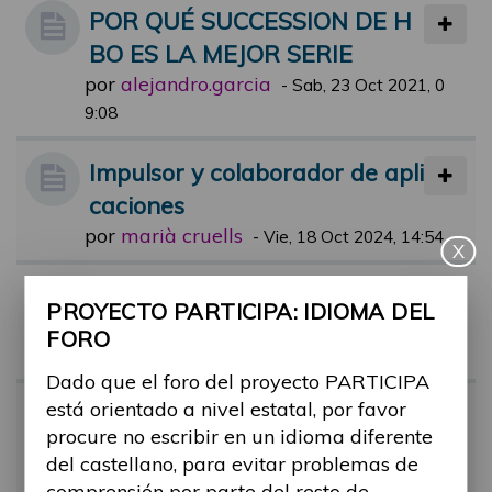
POR QUÉ SUCCESSION DE H
BO ES LA MEJOR SERIE
por
alejandro.garcia
-
Sab, 23 Oct 2021, 0
9:08
Impulsor y colaborador de apli
caciones
por
marià cruells
-
Vie, 18 Oct 2024, 14:54
X
Aun están pendientes?
PROYECTO PARTICIPA: IDIOMA DEL
por
alejandro.garcia
-
Mar, 21 Sep 202
FORO
1, 18:28
Dado que el foro del proyecto PARTICIPA
está orientado a nivel estatal, por favor
UNA BARRERA UNA FOTO
procure no escribir en un idioma diferente
por
alejandro.garcia
-
Mié, 29 Sep 202
del castellano, para evitar problemas de
1, 09:27
comprensión por parte del resto de