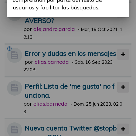
usuarios y facilitar las búsquedas.
HAN OIDO HABLAR DE MET
AVERSO?
por
alejandro.garcia
-
Mar, 19 Oct 2021, 1
8:12
Error y dudas en los mensajes
por
elias.barneda
-
Sab, 16 Sep 2023,
22:08
Perfil: Lista de 'me gusta' no f
unciona.
por
elias.barneda
-
Dom, 25 Jun 2023, 02:0
3
Nueva cuenta Twitter @stopb