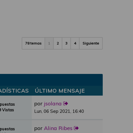
78 temas
1
2
3
4
Siguiente
ADÍSTICAS
ÚLTIMO MENSAJE
por
jsolana
spuestas
 Vistas
Lun, 06 Sep 2021, 16:40
por
Alina Ribes
spuestas