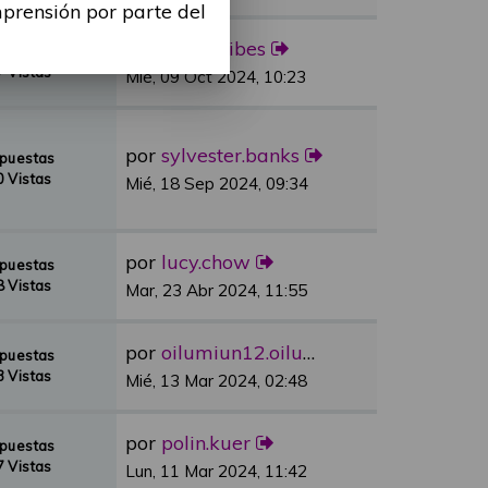
mprensión por parte del
por
Alina Ribes
spuestas
 Vistas
Mié, 09 Oct 2024, 10:23
por
sylvester.banks
spuestas
 Vistas
Mié, 18 Sep 2024, 09:34
por
lucy.chow
spuestas
 Vistas
Mar, 23 Abr 2024, 11:55
por
oilumiun12.oilumiun12
spuestas
 Vistas
Mié, 13 Mar 2024, 02:48
por
polin.kuer
spuestas
 Vistas
Lun, 11 Mar 2024, 11:42