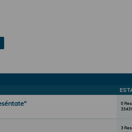
EST
eséntate"
0 Re
33439
3 Re