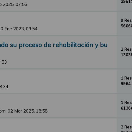
39511
b 2025, 07:56
9 Re
56660
30 Ene 2023, 09:54
o su proceso de rehabilitación y bu
2 Re
13038
3:53
1 Re
9964 
8:34
1 Re
61366
om, 02 Mar 2025, 18:58
2 Re