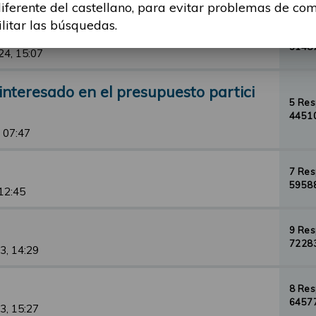
diferente del castellano, para evitar problemas de co
ilitar las búsquedas.
1 Re
31487
24, 15:07
nteresado en el presupuesto partici
5 Re
44510
 07:47
7 Re
59588
 12:45
9 Re
72283
3, 14:29
8 Re
64577
3, 15:27