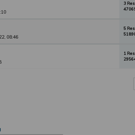
3 Re
47069
1:10
5 Re
51890
22, 08:46
1 Re
29564
8
Ú