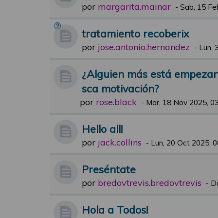
por
margarita.mainar
-
Sab, 15 Fe
tratamiento recoberix
por
jose.antonio.hernandez
-
Lun, 
¿Alguien más está empezand
sca motivación?
por
rose.black
-
Mar, 18 Nov 2025, 0
Hello all!
por
jack.collins
-
Lun, 20 Oct 2025, 0
Preséntate
por
bredovtrevis.bredovtrevis
-
D
Hola a Todos!