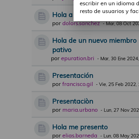
escribir en un idioma 
resto de usuarios y fac
Hola a todos
por
dolors.sanchez
-
Mar, 08 Oct 20
Hola de un nuevo miembro i
pativo
por
epuration.bri
-
Mar, 30 Ene 2024,
Presentación
por
francisco.gil
-
Vie, 25 Feb 2022,
Presentaciòn
por
maria.urbano
-
Lun, 27 Nov 202
Hola me presento
por
elias.barneda
-
Lun, 08 May 202