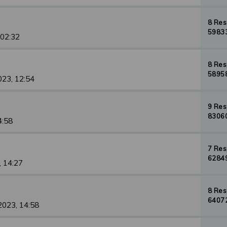
8 Re
59833
 02:32
8 Re
58958
023, 12:54
9 Re
83060
4:58
7 Re
62849
, 14:27
8 Re
64072
2023, 14:58