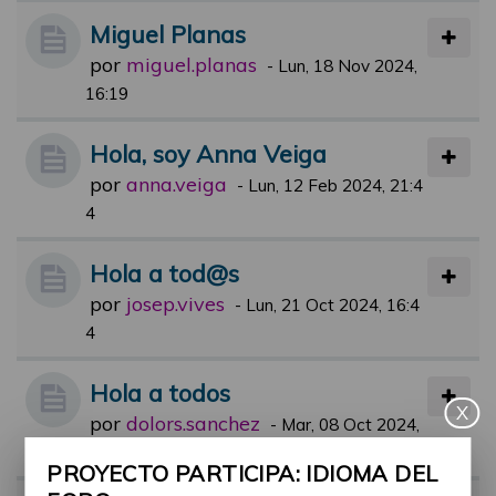
Miguel Planas
por
miguel.planas
-
Lun, 18 Nov 2024,
16:19
Hola, soy Anna Veiga
por
anna.veiga
-
Lun, 12 Feb 2024, 21:4
4
Hola a tod@s
por
josep.vives
-
Lun, 21 Oct 2024, 16:4
4
Hola a todos
X
por
dolors.sanchez
-
Mar, 08 Oct 2024,
15:07
PROYECTO PARTICIPA: IDIOMA DEL