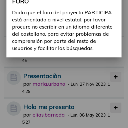
FORO
Hola de un nuevo miembro int
eresado en el presupuesto pa
Dado que el foro del proyecto PARTICIPA
está orientado a nivel estatal, por favor
rticipativo
procure no escribir en un idioma diferente
por
epuration.bri
-
Mar, 30 Ene 2024, 07:47
del castellano, para evitar problemas de
comprensión por parte del resto de
Presentación
usuarios y facilitar las búsquedas.
por
francisco.gil
-
Vie, 25 Feb 2022, 12:
45
Presentaciòn
por
maria.urbano
-
Lun, 27 Nov 2023, 1
4:29
Hola me presento
por
elias.barneda
-
Lun, 08 May 2023, 1
5:27