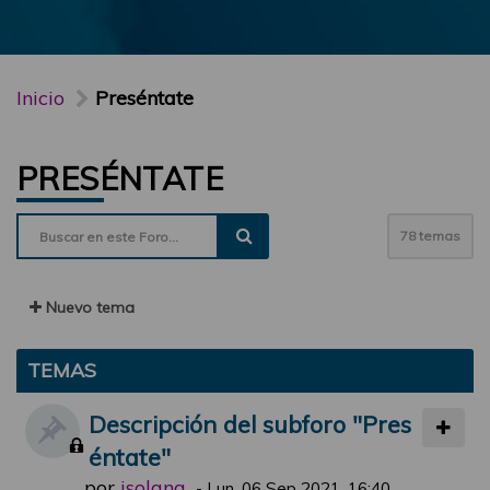
Inicio
Preséntate
PRESÉNTATE
78 temas
Nuevo tema
TEMAS
Descripción del subforo "Pres
éntate"
por
jsolana
-
Lun, 06 Sep 2021, 16:40