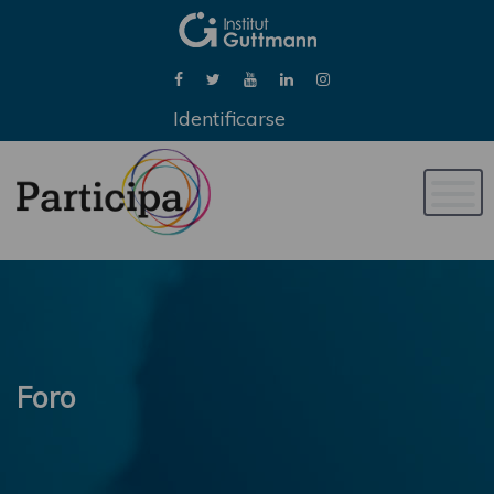
Identificarse
Naveg
de
palan
Foro