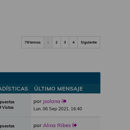
78 temas
1
2
3
4
Siguiente
ADÍSTICAS
ÚLTIMO MENSAJE
por
jsolana
spuestas
 Vistas
Lun, 06 Sep 2021, 16:40
por
Alina Ribes
spuestas