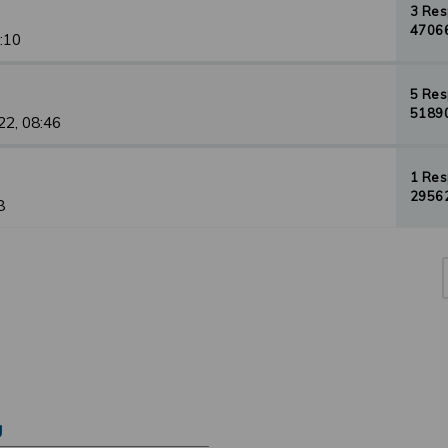
3 Re
47066
1:10
5 Re
51890
22, 08:46
1 Re
29562
8
Ú