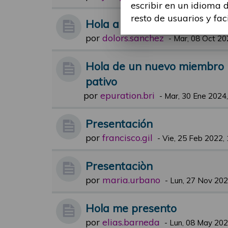
escribir en un idioma 
resto de usuarios y fac
Hola a todos
por
dolors.sanchez
-
Mar, 08 Oct 20
Hola de un nuevo miembro i
pativo
por
epuration.bri
-
Mar, 30 Ene 2024,
Presentación
por
francisco.gil
-
Vie, 25 Feb 2022,
Presentaciòn
por
maria.urbano
-
Lun, 27 Nov 202
Hola me presento
por
elias.barneda
-
Lun, 08 May 202