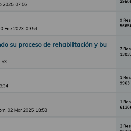
39508
b 2025, 07:56
9 Re
56656
30 Ene 2023, 09:54
o su proceso de rehabilitación y bu
2 Re
13037
3:53
1 Re
9963 
8:34
1 Re
61366
om, 02 Mar 2025, 18:58
2 Re