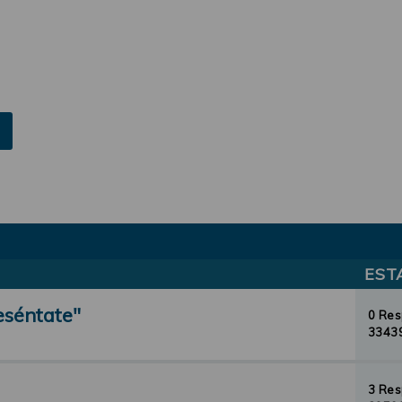
EST
eséntate"
0 Re
33439
3 Re