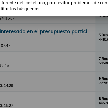
diferente del castellano, para evitar problemas de co
ilitar las búsquedas.
1 Re
31486
24, 15:07
nteresado en el presupuesto partici
5 Re
44510
 07:47
7 Re
59588
 12:45
9 Re
72282
3, 14:29
8 Re
64576
3, 15:27