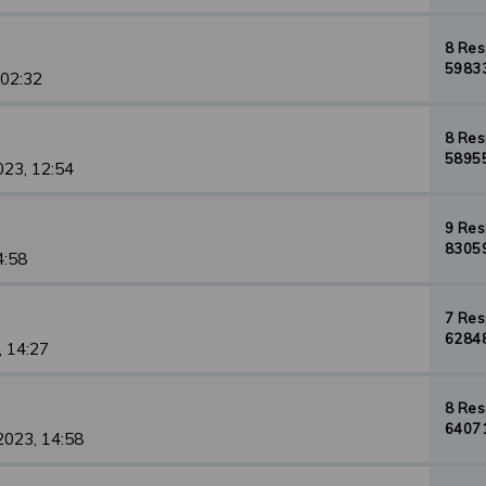
8 Re
59833
 02:32
8 Re
58955
023, 12:54
9 Re
83059
4:58
7 Re
62848
, 14:27
8 Re
64071
2023, 14:58