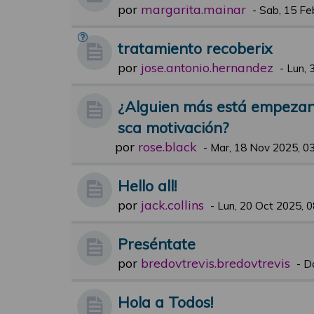
por
margarita.mainar
-
Sab, 15 Fe
tratamiento recoberix
por
jose.antonio.hernandez
-
Lun, 
¿Alguien más está empezand
sca motivación?
por
rose.black
-
Mar, 18 Nov 2025, 0
Hello all!
por
jack.collins
-
Lun, 20 Oct 2025, 0
Preséntate
por
bredovtrevis.bredovtrevis
-
D
Hola a Todos!