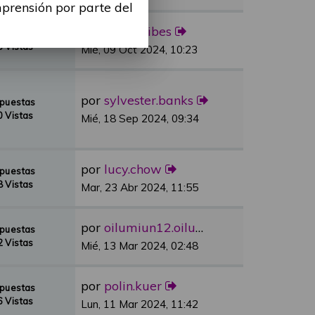
mprensión por parte del
por
Alina Ribes
spuestas
 Vistas
Mié, 09 Oct 2024, 10:23
por
sylvester.banks
spuestas
 Vistas
Mié, 18 Sep 2024, 09:34
por
lucy.chow
spuestas
 Vistas
Mar, 23 Abr 2024, 11:55
por
oilumiun12.oilumiun12
spuestas
 Vistas
Mié, 13 Mar 2024, 02:48
por
polin.kuer
spuestas
 Vistas
Lun, 11 Mar 2024, 11:42