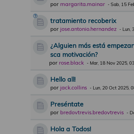
por
margarita.mainar
-
Sab, 15 Fe
tratamiento recoberix
por
jose.antonio.hernandez
-
Lun, 
¿Alguien más está empezand
sca motivación?
por
rose.black
-
Mar, 18 Nov 2025, 0
Hello all!
por
jack.collins
-
Lun, 20 Oct 2025, 0
Preséntate
por
bredovtrevis.bredovtrevis
-
D
Hola a Todos!