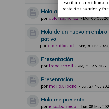
escribir en un idioma 
resto de usuarios y fac
Hola a todos
por
dolors.sanchez
-
Mar, 08 Oct 20
Hola de un nuevo miembro i
pativo
por
epuration.bri
-
Mar, 30 Ene 2024,
Presentación
por
francisco.gil
-
Vie, 25 Feb 2022,
Presentaciòn
por
maria.urbano
-
Lun, 27 Nov 202
Hola me presento
por
elias.barneda
-
Lun, 08 May 202