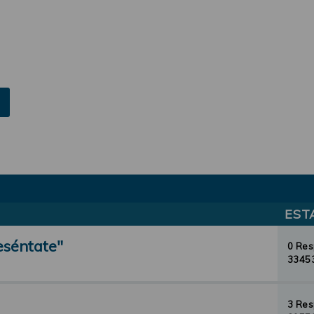
EST
eséntate"
0 Re
33453
3 Re