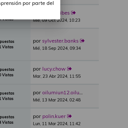
mprensión por parte del
por
Alina Ribes
spuestas
 Vistas
Mié, 09 Oct 2024, 10:23
por
sylvester.banks
spuestas
 Vistas
Mié, 18 Sep 2024, 09:34
por
lucy.chow
spuestas
 Vistas
Mar, 23 Abr 2024, 11:55
por
oilumiun12.oilumiun12
spuestas
 Vistas
Mié, 13 Mar 2024, 02:48
por
polin.kuer
spuestas
 Vistas
Lun, 11 Mar 2024, 11:42