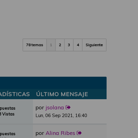
78 temas
1
2
3
4
Siguiente
ADÍSTICAS
ÚLTIMO MENSAJE
por
jsolana
spuestas
 Vistas
Lun, 06 Sep 2021, 16:40
por
Alina Ribes
spuestas