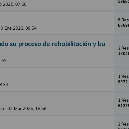
39552
b 2025, 07:56
9 Re
56698
30 Ene 2023, 09:54
o su proceso de rehabilitación y bu
2 Re
13048
3:53
1 Re
9972 
8:34
1 Re
61379
om, 02 Mar 2025, 18:58
2 Re