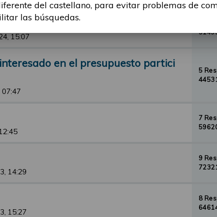
diferente del castellano, para evitar problemas de co
ilitar las búsquedas.
1 Re
31499
24, 15:07
nteresado en el presupuesto partici
5 Re
44531
 07:47
7 Re
59620
 12:45
9 Re
72321
3, 14:29
8 Re
64614
3, 15:27