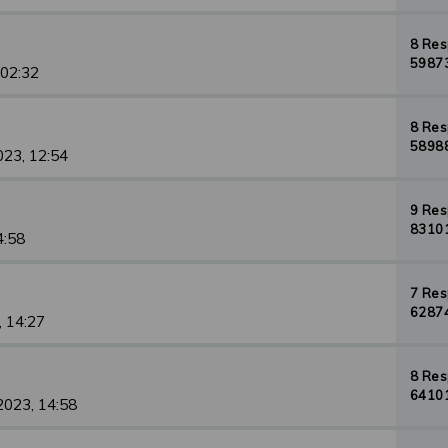
8 Re
59873
 02:32
8 Re
58988
023, 12:54
9 Re
83101
4:58
7 Re
62874
, 14:27
8 Re
64101
2023, 14:58