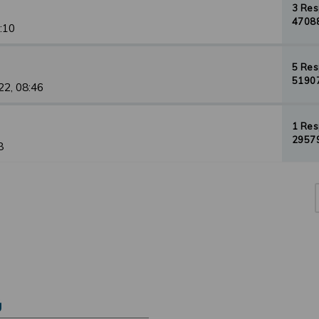
3 Re
47088
1:10
5 Re
51907
22, 08:46
1 Re
29579
8
Ú