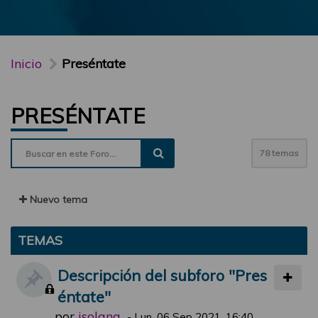
Inicio
Preséntate
PRESÉNTATE
78 temas
Nuevo tema
TEMAS
Descripción del subforo "Pres
éntate"
por
jsolana
-
Lun, 06 Sep 2021, 16:40