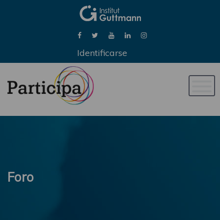
Identificarse
Naveg
de
palan
Foro