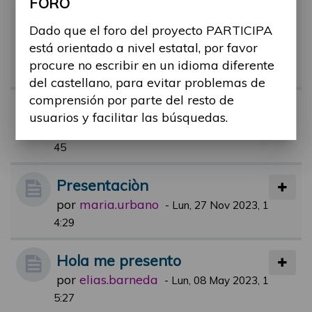
FORO
Hola de un nuevo miembro int
eresado en el presupuesto pa
Dado que el foro del proyecto PARTICIPA
está orientado a nivel estatal, por favor
rticipativo
procure no escribir en un idioma diferente
por
epuration.bri
-
Mar, 30 Ene 2024, 07:47
del castellano, para evitar problemas de
comprensión por parte del resto de
Presentación
usuarios y facilitar las búsquedas.
por
francisco.gil
-
Vie, 25 Feb 2022, 12:
45
Presentaciòn
por
maria.urbano
-
Lun, 27 Nov 2023, 1
4:29
Hola me presento
por
elias.barneda
-
Lun, 08 May 2023, 1
5:27