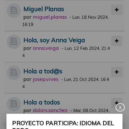
Miguel Planas
por
miguel.planas
-
Lun, 18 Nov 2024,
16:19
Hola, soy Anna Veiga
por
anna.veiga
-
Lun, 12 Feb 2024, 21:4
4
Hola a tod@s
por
josep.vives
-
Lun, 21 Oct 2024, 16:4
4
Hola a todos
X
por
dolors.sanchez
-
Mar, 08 Oct 2024,
15:07
PROYECTO PARTICIPA: IDIOMA DEL