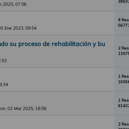
39637
b 2025, 07:56
9 Re
56773
30 Ene 2023, 09:54
o su proceso de rehabilitación y bu
2 Re
13075
3:53
1 Re
10006
8:34
1 Re
61422
om, 02 Mar 2025, 18:58
2 Re