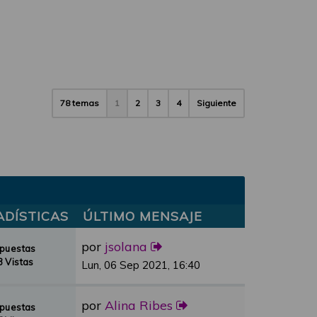
78 temas
1
2
3
4
Siguiente
ADÍSTICAS
ÚLTIMO MENSAJE
por
jsolana
spuestas
 Vistas
Lun, 06 Sep 2021, 16:40
por
Alina Ribes
spuestas