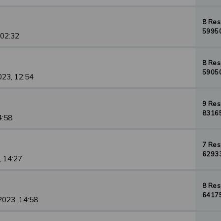
8 Re
59950
 02:32
8 Re
59050
023, 12:54
9 Re
83165
4:58
7 Re
62933
, 14:27
8 Re
64175
2023, 14:58