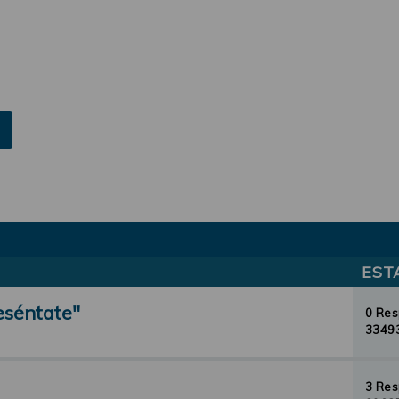
EST
eséntate"
0 Re
33493
3 Re