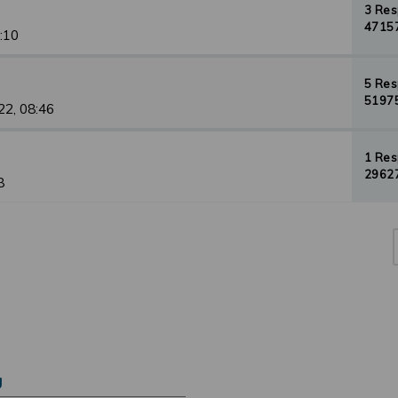
3 Re
47157
1:10
5 Re
51975
22, 08:46
1 Re
29627
8
Ú