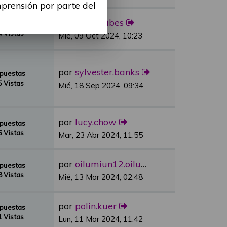
mprensión por parte del
por
Alina Ribes
spuestas
 Vistas
Mié, 09 Oct 2024, 10:23
por
sylvester.banks
spuestas
 Vistas
Mié, 18 Sep 2024, 09:34
por
lucy.chow
spuestas
 Vistas
Mar, 23 Abr 2024, 11:55
por
oilumiun12.oilumiun12
spuestas
 Vistas
Mié, 13 Mar 2024, 02:48
por
polin.kuer
spuestas
 Vistas
Lun, 11 Mar 2024, 11:42