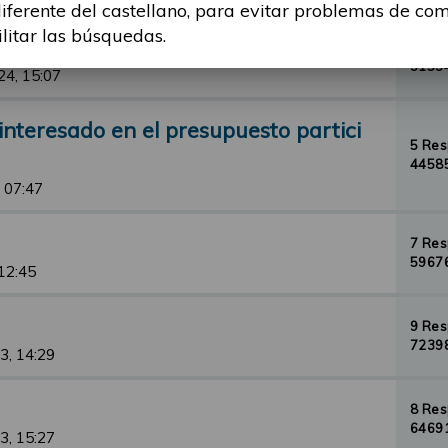
diferente del castellano, para evitar problemas de co
ilitar las búsquedas.
1 Re
31534
24, 15:07
nteresado en el presupuesto partici
5 Re
44585
 07:47
7 Re
59676
 12:45
9 Re
72398
3, 14:29
8 Re
64691
3, 15:27