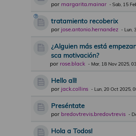
por
margarita.mainar
-
Sab, 15 Fe
tratamiento recoberix
por
jose.antonio.hernandez
-
Lun, 
¿Alguien más está empezand
sca motivación?
por
rose.black
-
Mar, 18 Nov 2025, 0
Hello all!
por
jack.collins
-
Lun, 20 Oct 2025, 0
Preséntate
por
bredovtrevis.bredovtrevis
-
D
Hola a Todos!