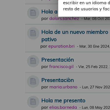
escribir en un idioma 
resto de usuarios y fac
Hola a todos
por
dolors.sanchez
-
Mar, 08 Oct 20
Hola de un nuevo miembro i
pativo
por
epuration.bri
-
Mar, 30 Ene 2024,
Presentación
por
francisco.gil
-
Vie, 25 Feb 2022,
Presentaciòn
por
maria.urbano
-
Lun, 27 Nov 202
Hola me presento
por
elias.barneda
-
Lun, 08 May 202