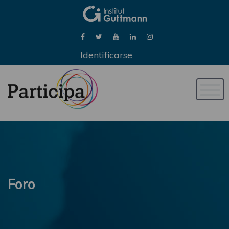
Identificarse
Naveg
de
palan
Foro