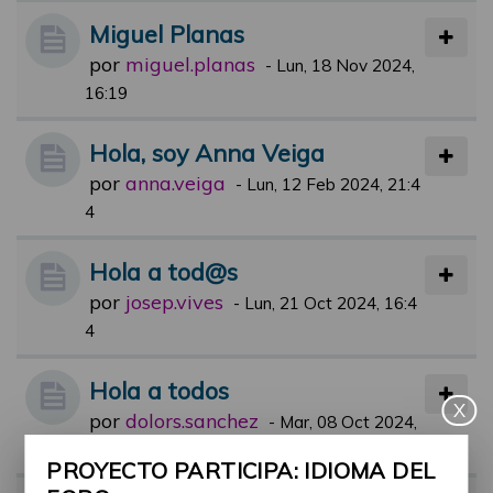
Miguel Planas
por
miguel.planas
-
Lun, 18 Nov 2024,
16:19
Hola, soy Anna Veiga
por
anna.veiga
-
Lun, 12 Feb 2024, 21:4
4
Hola a tod@s
por
josep.vives
-
Lun, 21 Oct 2024, 16:4
4
Hola a todos
X
por
dolors.sanchez
-
Mar, 08 Oct 2024,
15:07
PROYECTO PARTICIPA: IDIOMA DEL