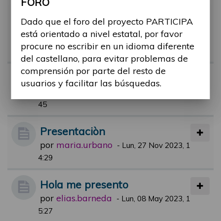
FORO
Hola de un nuevo miembro int
eresado en el presupuesto pa
Dado que el foro del proyecto PARTICIPA
está orientado a nivel estatal, por favor
rticipativo
procure no escribir en un idioma diferente
por
epuration.bri
-
Mar, 30 Ene 2024, 07:47
del castellano, para evitar problemas de
comprensión por parte del resto de
Presentación
usuarios y facilitar las búsquedas.
por
francisco.gil
-
Vie, 25 Feb 2022, 12:
45
Presentaciòn
por
maria.urbano
-
Lun, 27 Nov 2023, 1
4:29
Hola me presento
por
elias.barneda
-
Lun, 08 May 2023, 1
5:27