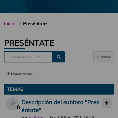
Inicio
Preséntate
PRESÉNTATE
78 temas
Nuevo tema
TEMAS
Descripción del subforo "Pres
éntate"
por
jsolana
-
Lun, 06 Sep 2021, 16:40