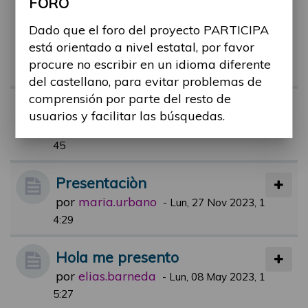
FORO
Hola de un nuevo miembro int
eresado en el presupuesto pa
Dado que el foro del proyecto PARTICIPA
está orientado a nivel estatal, por favor
rticipativo
procure no escribir en un idioma diferente
por
epuration.bri
-
Mar, 30 Ene 2024, 07:47
del castellano, para evitar problemas de
comprensión por parte del resto de
Presentación
usuarios y facilitar las búsquedas.
por
francisco.gil
-
Vie, 25 Feb 2022, 12:
45
Presentaciòn
por
maria.urbano
-
Lun, 27 Nov 2023, 1
4:29
Hola me presento
por
elias.barneda
-
Lun, 08 May 2023, 1
5:27