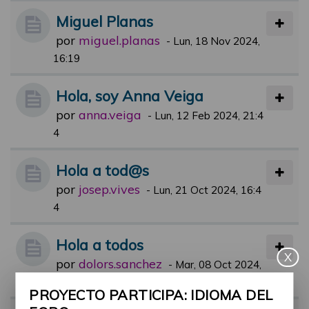
Miguel Planas
por
miguel.planas
-
Lun, 18 Nov 2024,
16:19
Hola, soy Anna Veiga
por
anna.veiga
-
Lun, 12 Feb 2024, 21:4
4
Hola a tod@s
por
josep.vives
-
Lun, 21 Oct 2024, 16:4
4
Hola a todos
X
por
dolors.sanchez
-
Mar, 08 Oct 2024,
15:07
PROYECTO PARTICIPA: IDIOMA DEL