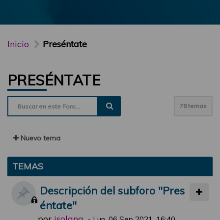
Inicio
Preséntate
PRESÉNTATE
78 temas
Nuevo tema
TEMAS
Descripción del subforo "Pres
éntate"
por
jsolana
-
Lun, 06 Sep 2021, 16:40