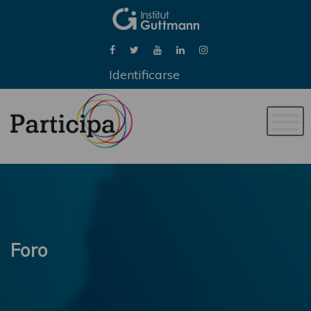
Identificarse
Naveg
de
palan
Foro