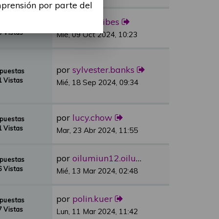
mprensión por parte del
por
Alina Ribes
spuestas
 Vistas
Mié, 09 Oct 2024, 10:23
por
sylvester.banks
spuestas
 Vistas
Mié, 18 Sep 2024, 09:34
por
lucy.chow
spuestas
 Vistas
Mar, 23 Abr 2024, 11:55
por
oilumiun12.oilumiun12
spuestas
 Vistas
Mié, 13 Mar 2024, 02:48
por
polin.kuer
spuestas
 Vistas
Lun, 11 Mar 2024, 11:42