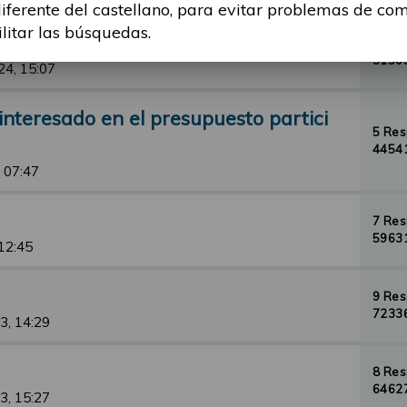
diferente del castellano, para evitar problemas de co
ilitar las búsquedas.
1 Re
31509
24, 15:07
nteresado en el presupuesto partici
5 Re
44541
 07:47
7 Re
59631
 12:45
9 Re
72336
3, 14:29
8 Re
64627
3, 15:27