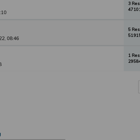
3 Re
47101
1:10
5 Re
51915
22, 08:46
1 Re
29584
8
Ú