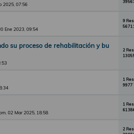
39563
b 2025, 07:56
9 Re
56711
30 Ene 2023, 09:54
o su proceso de rehabilitación y bu
2 Re
13055
3:53
1 Re
9977 
8:34
1 Re
61386
om, 02 Mar 2025, 18:58
2 Re