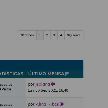
78 temas
1
2
3
4
Siguiente
ADÍSTICAS
ÚLTIMO MENSAJE
por
jsolana
spuestas
 Vistas
Lun, 06 Sep 2021, 16:40
por
Alina Ribes
spuestas