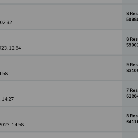
8 Re
59889
 02:32
8 Re
59002
023, 12:54
9 Re
83109
4:58
7 Re
62884
, 14:27
8 Re
64116
2023, 14:58