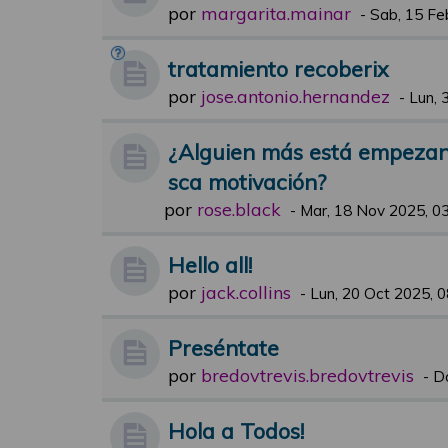
por
margarita.mainar
-
Sab, 15 Fe
tratamiento recoberix
por
jose.antonio.hernandez
-
Lun, 
¿Alguien más está empezand
sca motivación?
por
rose.black
-
Mar, 18 Nov 2025, 0
Hello all!
por
jack.collins
-
Lun, 20 Oct 2025, 0
Preséntate
por
bredovtrevis.bredovtrevis
-
D
Hola a Todos!