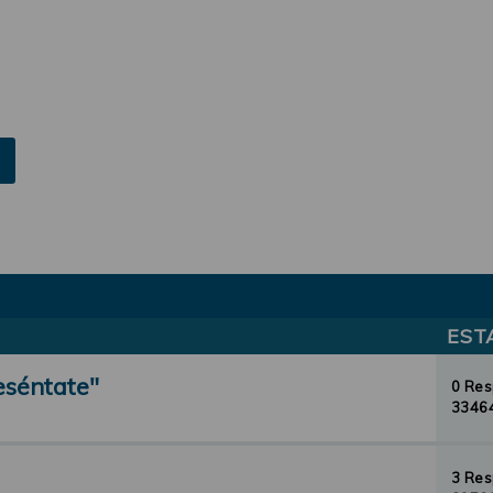
EST
eséntate"
0 Re
33464
3 Re