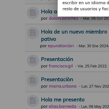
escribir en un idioma 
resto de usuarios y fac
Hola a todos
por
dolors.sanchez
-
Mar, 08 Oct 20
Hola de un nuevo miembro i
pativo
por
epuration.bri
-
Mar, 30 Ene 2024,
Presentación
por
francisco.gil
-
Vie, 25 Feb 2022,
Presentaciòn
por
maria.urbano
-
Lun, 27 Nov 202
Hola me presento
por
elias.barneda
-
Lun, 08 May 202