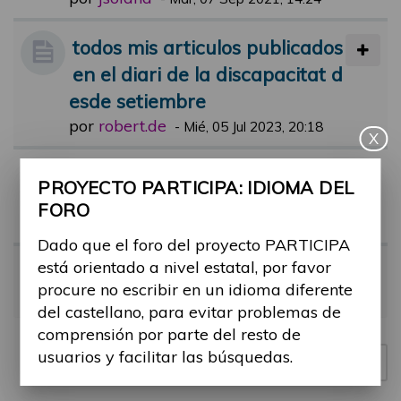
todos mis articulos publicados
en el diari de la discapacitat d
esde setiembre
por
robert.de
-
Mié, 05 Jul 2023, 20:18
X
Comentari jornada participa
PROYECTO PARTICIPA: IDIOMA DEL
por
lluis.etayo
-
Dom, 21 May 2023, 16:
FORO
16
Dado que el foro del proyecto PARTICIPA
está orientado a nivel estatal, por favor
Jornada 17 de mayo
procure no escribir en un idioma diferente
por
Meridia
-
Vie, 19 May 2023, 11:38
del castellano, para evitar problemas de
comprensión por parte del resto de
usuarios y facilitar las búsquedas.
Nuevo tema
4 temas