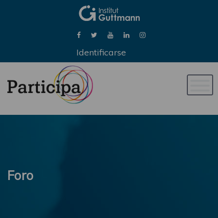
Identificarse
Naveg
de
palan
Foro