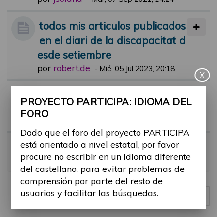
todos mis articulos publicados
en el diari de la discapacitat d
esde setiembre
por
robert.de
-
Mié, 05 Jul 2023, 20:18
X
Comentari jornada participa
PROYECTO PARTICIPA: IDIOMA DEL
por
lluis.etayo
-
Dom, 21 May 2023, 16:
FORO
16
Dado que el foro del proyecto PARTICIPA
está orientado a nivel estatal, por favor
Jornada 17 de mayo
procure no escribir en un idioma diferente
por
Meridia
-
Vie, 19 May 2023, 11:38
del castellano, para evitar problemas de
comprensión por parte del resto de
usuarios y facilitar las búsquedas.
Nuevo tema
4 temas