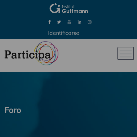
Identificarse
Naveg
de
palan
Foro