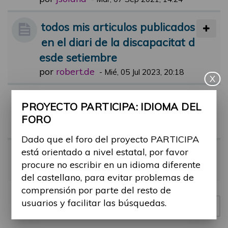
todos mis articulos publicados
en el diari de la discapacitat d
esde setiembre
por
robert.de
-
Mié, 05 Jul 2023, 20:18
X
Comentari jornada participa
PROYECTO PARTICIPA: IDIOMA DEL
por
lluis.etayo
-
Dom, 21 May 2023, 16:
FORO
16
Dado que el foro del proyecto PARTICIPA
está orientado a nivel estatal, por favor
Jornada 17 de mayo
procure no escribir en un idioma diferente
por
Meridia
-
Vie, 19 May 2023, 11:38
del castellano, para evitar problemas de
comprensión por parte del resto de
usuarios y facilitar las búsquedas.
Nuevo tema
4 temas