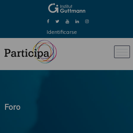
Identificarse
Naveg
de
palan
Foro