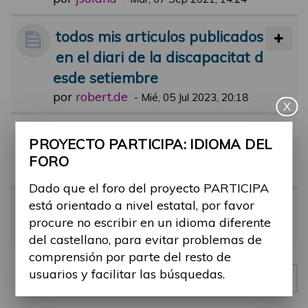
todos mis articulos publicados
en el diari de la discapacitat d
esde setiembre
por
robert.de
-
Mié, 05 Jul 2023, 20:18
X
Comentari jornada participa
PROYECTO PARTICIPA: IDIOMA DEL
por
lluis.etayo
-
Dom, 21 May 2023, 16:
FORO
16
Dado que el foro del proyecto PARTICIPA
está orientado a nivel estatal, por favor
Jornada 17 de mayo
procure no escribir en un idioma diferente
por
Meridia
-
Vie, 19 May 2023, 11:38
del castellano, para evitar problemas de
comprensión por parte del resto de
usuarios y facilitar las búsquedas.
Nuevo tema
4 temas