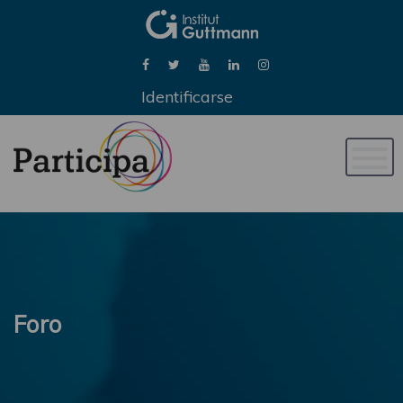
Identificarse
Naveg
de
palan
Foro