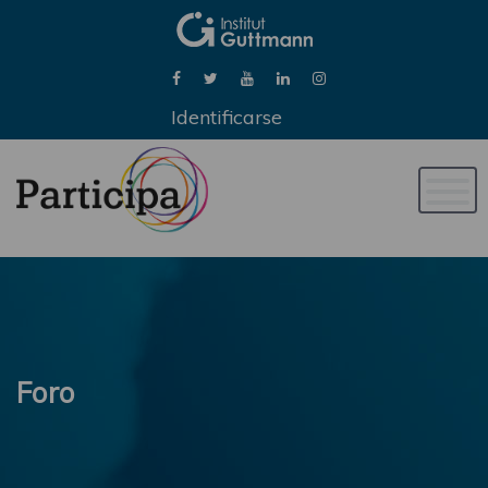
Identificarse
Naveg
de
palan
Foro