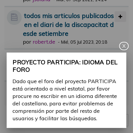
todos mis articulos publicados
en el diari de la discapacitat d
esde setiembre
por
robert.de
-
Mié, 05 Jul 2023, 20:18
X
Comentari jornada participa
PROYECTO PARTICIPA: IDIOMA DEL
por
lluis.etayo
-
Dom, 21 May 2023, 16:
FORO
16
Dado que el foro del proyecto PARTICIPA
está orientado a nivel estatal, por favor
Jornada 17 de mayo
procure no escribir en un idioma diferente
por
Meridia
-
Vie, 19 May 2023, 11:38
del castellano, para evitar problemas de
comprensión por parte del resto de
usuarios y facilitar las búsquedas.
Nuevo tema
4 temas