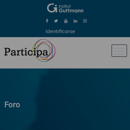
Identificarse
Naveg
de
palan
Foro