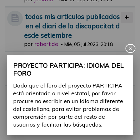
todos mis articulos publicados
en el diari de la discapacitat d
esde setiembre
por
robert.de
-
Mié, 05 Jul 2023, 20:18
X
Comentari jornada participa
PROYECTO PARTICIPA: IDIOMA DEL
por
lluis.etayo
-
Dom, 21 May 2023, 16:
FORO
16
Dado que el foro del proyecto PARTICIPA
está orientado a nivel estatal, por favor
Jornada 17 de mayo
procure no escribir en un idioma diferente
por
Meridia
-
Vie, 19 May 2023, 11:38
del castellano, para evitar problemas de
comprensión por parte del resto de
usuarios y facilitar las búsquedas.
Nuevo tema
4 temas