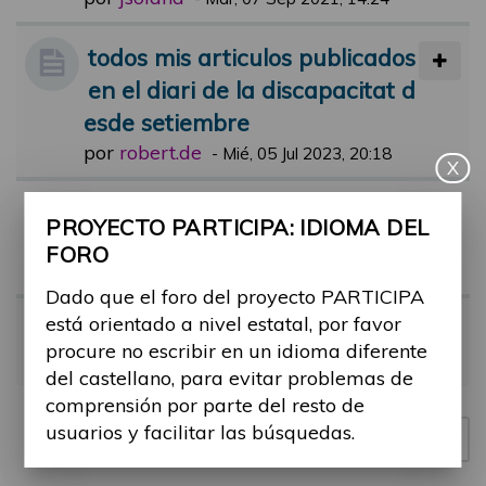
todos mis articulos publicados
en el diari de la discapacitat d
esde setiembre
por
robert.de
-
Mié, 05 Jul 2023, 20:18
X
Comentari jornada participa
PROYECTO PARTICIPA: IDIOMA DEL
por
lluis.etayo
-
Dom, 21 May 2023, 16:
FORO
16
Dado que el foro del proyecto PARTICIPA
está orientado a nivel estatal, por favor
Jornada 17 de mayo
procure no escribir en un idioma diferente
por
Meridia
-
Vie, 19 May 2023, 11:38
del castellano, para evitar problemas de
comprensión por parte del resto de
usuarios y facilitar las búsquedas.
Nuevo tema
4 temas