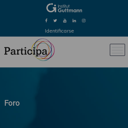
Identificarse
Naveg
de
palan
Foro