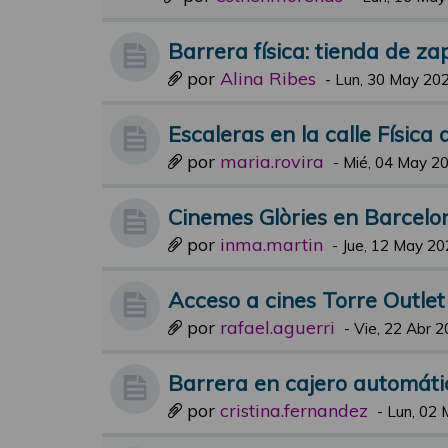
Barrera física: tienda de za
por
Alina Ribes
-
Lun, 30 May 202
Escaleras en la calle Física
por
maria.rovira
-
Mié, 04 May 20
Cinemes Glòries en Barcelo
por
inma.martin
-
Jue, 12 May 20
Acceso a cines Torre Outle
por
rafael.aguerri
-
Vie, 22 Abr 2
Barrera en cajero automáti
por
cristina.fernandez
-
Lun, 02 