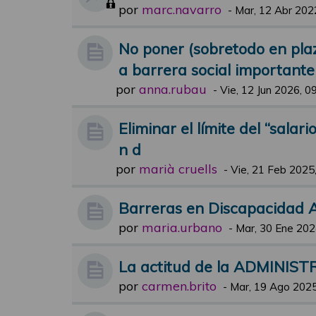
por
marc.navarro
-
Mar, 12 Abr 202
No poner (sobretodo en pla
a barrera social importante
por
anna.rubau
-
Vie, 12 Jun 2026, 0
Eliminar el límite del “salar
n d
por
marià cruells
-
Vie, 21 Feb 2025
Barreras en Discapacidad A
por
maria.urbano
-
Mar, 30 Ene 202
La actitud de la ADMINISTR
por
carmen.brito
-
Mar, 19 Ago 2025