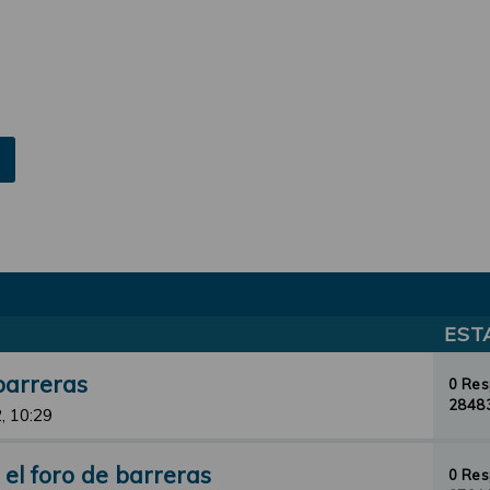
EST
barreras
0 Re
28483
, 10:29
el foro de barreras
0 Re