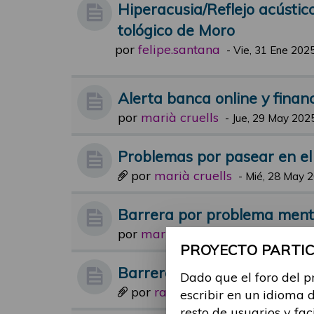
Hiperacusia/Reflejo acústic
tológico de Moro
por
felipe.santana
-
Vie, 31 Ene 2025
Alerta banca online y financ
por
marià cruells
-
Jue, 29 May 2025
Problemas por pasear en el
por
marià cruells
-
Mié, 28 May 2
Barrera por problema ment
por
maria.suarez
-
Jue, 29 Feb 2024
PROYECTO PARTICI
Barreras arquitectónicas
Dado que el foro del p
por
raul.gomez
-
Mar, 06 Jun 2023
escribir en un idioma 
resto de usuarios y fac