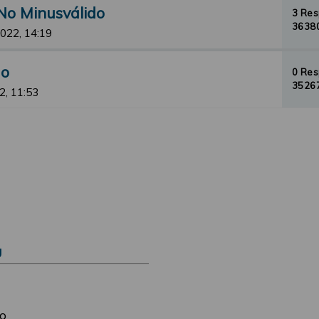
No Minusválido
3 Re
36380
2022, 14:19
do
0 Re
35267
2, 11:53
Ú
o