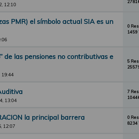
27816
2, 12:10
zas PMR) el símbolo actual SIA es un
0 Re
1459 
9:06
io” de las pensiones no contributivas e
5 Re
25579
, 19:44
uditiva
7 Re
10446
4, 13:04
ACION la principal barrera
0 Re
8234 
, 12:07