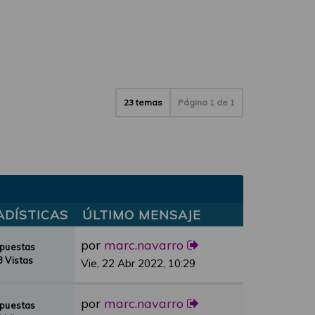
23 temas
Página
1
de
1
ADÍSTICAS
ÚLTIMO MENSAJE
por
marc.navarro
spuestas
 Vistas
Vie, 22 Abr 2022, 10:29
por
marc.navarro
spuestas