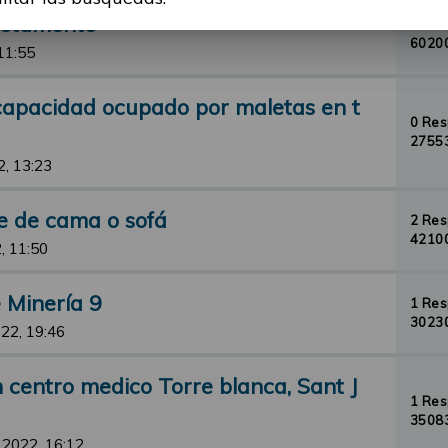
cretamente
8 Re
60200
11:55
scapacidad ocupado por maletas en t
0 Re
27553
2, 13:23
e de cama o sofá
2 Re
42100
, 11:50
 Minería 9
1 Re
30230
22, 19:46
 centro medico Torre blanca, Sant J
1 Re
35083
 2022, 16:12