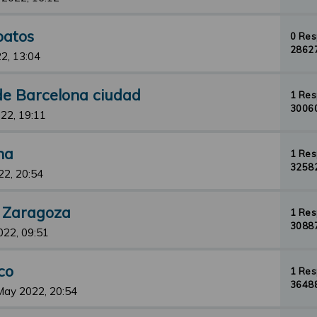
patos
0 Re
28627
2, 13:04
 de Barcelona ciudad
1 Re
30060
22, 19:11
na
1 Re
32582
22, 20:54
t Zaragoza
1 Re
30887
022, 09:51
co
1 Re
36488
May 2022, 20:54