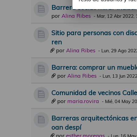
Barrera social: mirar indis
por
Alina Ribes
-
Mar, 12 Abr 2022, 
Sitio para personas con di
ren
por
Alina Ribes
-
Lun, 29 Ago 202
Barrera: comprar un muebl
por
Alina Ribes
-
Lun, 13 Jun 2022
Comunidad de vecinos Calle
por
maria.rovira
-
Mié, 04 May 20
Barreras arquitectónicas en
oan despí
por
esther.morenas
-
Lun, 16 May