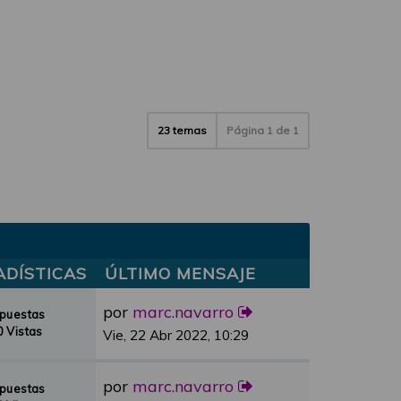
23 temas
Página
1
de
1
ADÍSTICAS
ÚLTIMO MENSAJE
por
marc.navarro
spuestas
 Vistas
Vie, 22 Abr 2022, 10:29
por
marc.navarro
spuestas