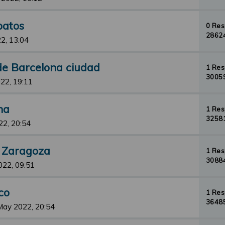
patos
0 Re
28624
2, 13:04
 de Barcelona ciudad
1 Re
30059
22, 19:11
na
1 Re
32581
22, 20:54
t Zaragoza
1 Re
30884
022, 09:51
co
1 Re
36485
May 2022, 20:54