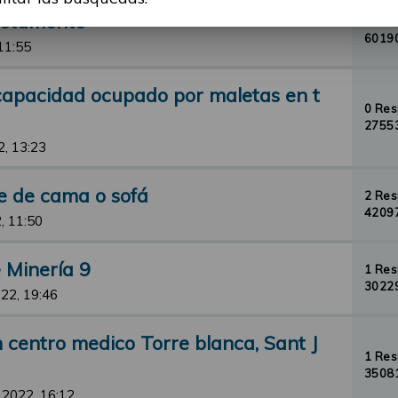
cretamente
8 Re
60190
11:55
scapacidad ocupado por maletas en t
0 Re
27553
2, 13:23
e de cama o sofá
2 Re
42097
, 11:50
 Minería 9
1 Re
30229
22, 19:46
 centro medico Torre blanca, Sant J
1 Re
35081
 2022, 16:12