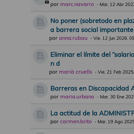
por
marc.navarro
-
Mar, 12 Abr 202
No poner (sobretodo en pla
a barrera social importante
por
anna.rubau
-
Vie, 12 Jun 2026, 0
Eliminar el límite del “salar
n d
por
marià cruells
-
Vie, 21 Feb 2025
Barreras en Discapacidad A
por
maria.urbano
-
Mar, 30 Ene 202
La actitud de la ADMINISTR
por
carmen.brito
-
Mar, 19 Ago 2025