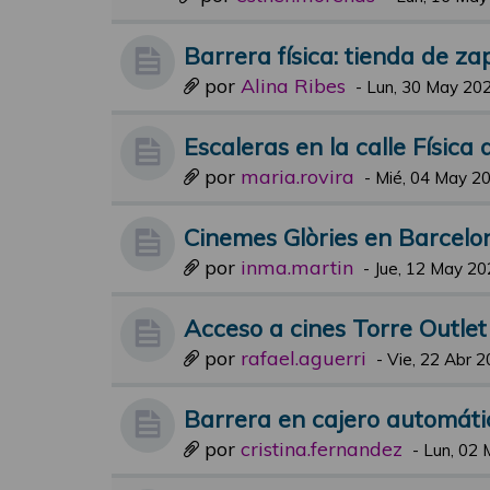
Barrera física: tienda de za
por
Alina Ribes
-
Lun, 30 May 202
Escaleras en la calle Física
por
maria.rovira
-
Mié, 04 May 20
Cinemes Glòries en Barcelo
por
inma.martin
-
Jue, 12 May 20
Acceso a cines Torre Outle
por
rafael.aguerri
-
Vie, 22 Abr 2
Barrera en cajero automáti
por
cristina.fernandez
-
Lun, 02 