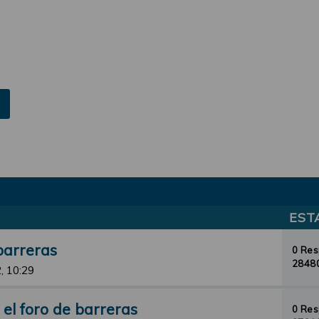
EST
barreras
0 Re
28480
, 10:29
el foro de barreras
0 Re