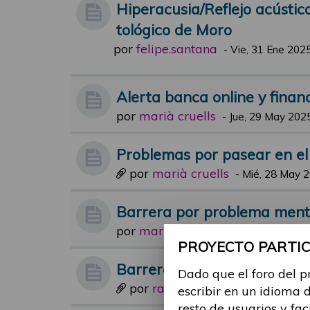
Hiperacusia/Reflejo acústic
tológico de Moro
por
felipe.santana
-
Vie, 31 Ene 2025
Alerta banca online y financ
por
marià cruells
-
Jue, 29 May 2025
Problemas por pasear en el
por
marià cruells
-
Mié, 28 May 2
Barrera por problema ment
por
maria.suarez
-
Jue, 29 Feb 2024
PROYECTO PARTICI
Barreras arquitectónicas
Dado que el foro del p
por
raul.gomez
-
Mar, 06 Jun 2023
escribir en un idioma 
resto de usuarios y fac