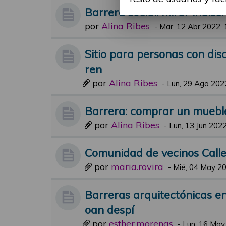
Barrera social: mirar indis
por
Alina Ribes
-
Mar, 12 Abr 2022, 
Sitio para personas con di
ren
por
Alina Ribes
-
Lun, 29 Ago 202
Barrera: comprar un muebl
por
Alina Ribes
-
Lun, 13 Jun 2022
Comunidad de vecinos Calle
por
maria.rovira
-
Mié, 04 May 20
Barreras arquitectónicas en
oan despí
por
esther.morenas
-
Lun, 16 May