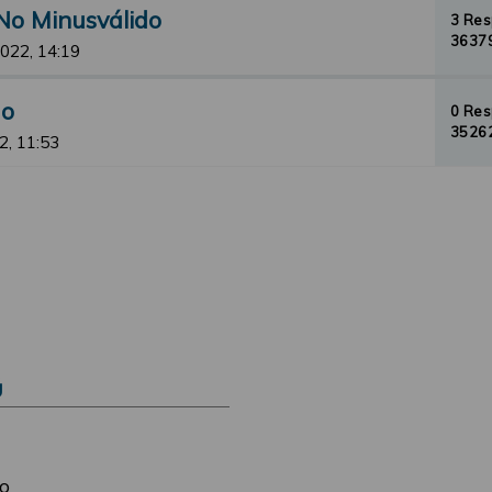
No Minusválido
3 Re
36379
2022, 14:19
do
0 Re
35262
2, 11:53
Ú
o