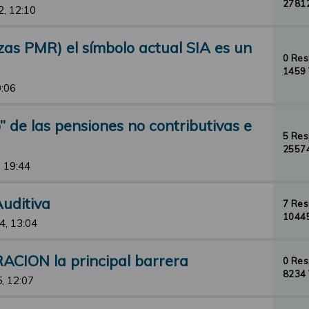
27812
2, 12:10
zas PMR) el símbolo actual SIA es un
0 Re
1459 
9:06
io” de las pensiones no contributivas e
5 Re
25574
, 19:44
uditiva
7 Re
10445
4, 13:04
ACION la principal barrera
0 Re
8234 
, 12:07