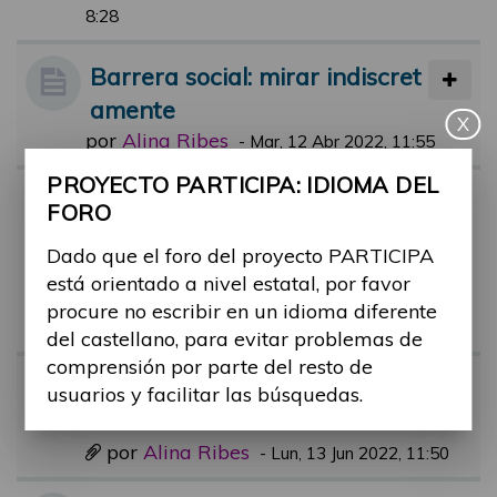
8:28
Barrera social: mirar indiscret
amente
X
por
Alina Ribes
-
Mar, 12 Abr 2022, 11:55
PROYECTO PARTICIPA: IDIOMA DEL
Sitio para personas con disca
FORO
pacidad ocupado por maletas
Dado que el foro del proyecto PARTICIPA
en tren
está orientado a nivel estatal, por favor
por
Alina Ribes
-
Lun, 29 Ago 2022, 13:2
procure no escribir en un idioma diferente
3
del castellano, para evitar problemas de
comprensión por parte del resto de
Barrera: comprar un mueble
usuarios y facilitar las búsquedas.
de cama o sofá
por
Alina Ribes
-
Lun, 13 Jun 2022, 11:50