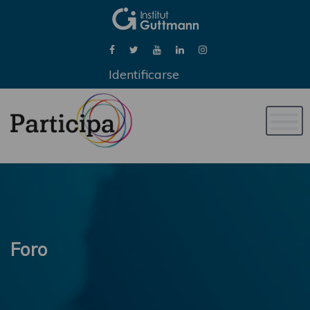
Identificarse
Naveg
de
palan
Foro