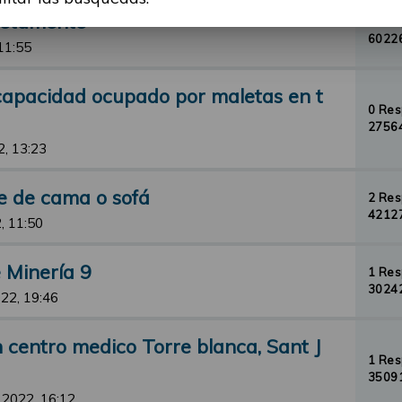
cretamente
8 Re
60226
11:55
scapacidad ocupado por maletas en t
0 Re
27564
2, 13:23
e de cama o sofá
2 Re
42127
, 11:50
 Minería 9
1 Re
30242
22, 19:46
 centro medico Torre blanca, Sant J
1 Re
35091
 2022, 16:12