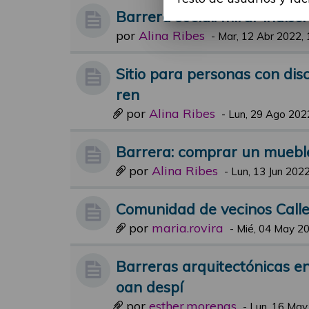
Barrera social: mirar indis
por
Alina Ribes
-
Mar, 12 Abr 2022, 
Sitio para personas con di
ren
por
Alina Ribes
-
Lun, 29 Ago 202
Barrera: comprar un muebl
por
Alina Ribes
-
Lun, 13 Jun 2022
Comunidad de vecinos Calle
por
maria.rovira
-
Mié, 04 May 20
Barreras arquitectónicas en
oan despí
por
esther.morenas
-
Lun, 16 May