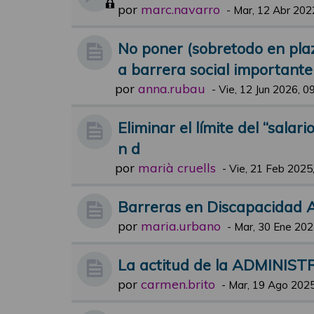
por
marc.navarro
-
Mar, 12 Abr 202
No poner (sobretodo en pla
a barrera social importante
por
anna.rubau
-
Vie, 12 Jun 2026, 0
Eliminar el límite del “salar
n d
por
marià cruells
-
Vie, 21 Feb 2025
Barreras en Discapacidad A
por
maria.urbano
-
Mar, 30 Ene 202
La actitud de la ADMINISTR
por
carmen.brito
-
Mar, 19 Ago 2025