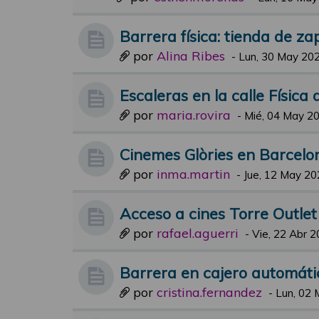
Barrera física: tienda de za
por
Alina Ribes
-
Lun, 30 May 202
Escaleras en la calle Física
por
maria.rovira
-
Mié, 04 May 20
Cinemes Glòries en Barcelo
por
inma.martin
-
Jue, 12 May 20
Acceso a cines Torre Outle
por
rafael.aguerri
-
Vie, 22 Abr 2
Barrera en cajero automáti
por
cristina.fernandez
-
Lun, 02 