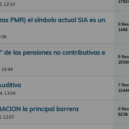
27824
2, 12:10
zas PMR) el símbolo actual SIA es un
0 Re
1466 
9:06
io” de las pensiones no contributivas e
5 Re
25589
, 19:44
uditiva
7 Re
10448
4, 13:04
ACION la principal barrera
0 Re
8238 
, 12:07