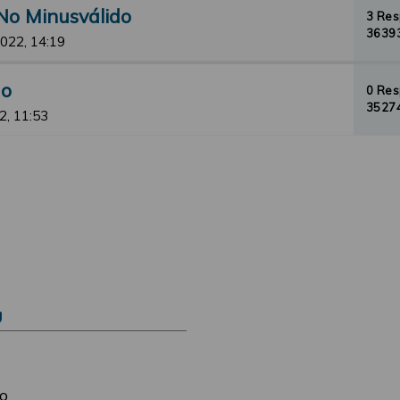
No Minusválido
3 Re
36393
2022, 14:19
do
0 Re
35274
2, 11:53
Ú
o