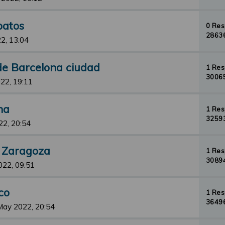
patos
0 Re
28636
2, 13:04
 de Barcelona ciudad
1 Re
30065
22, 19:11
na
1 Re
32593
22, 20:54
t Zaragoza
1 Re
30894
022, 09:51
co
1 Re
36496
May 2022, 20:54