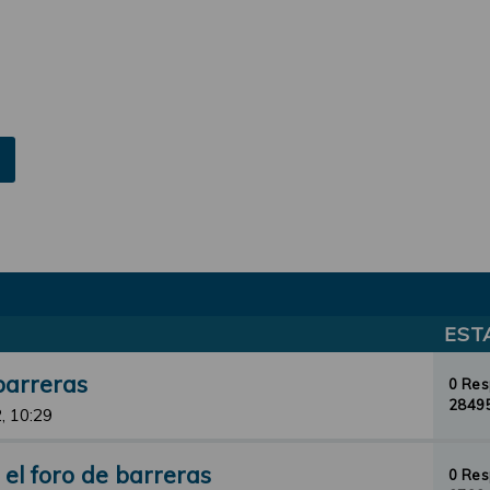
EST
barreras
0 Re
28495
, 10:29
el foro de barreras
0 Re