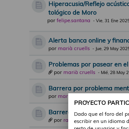
Hiperacusia/Reflejo acústic
tológico de Moro
por
felipe.santana
-
Vie, 31 Ene 2025
Alerta banca online y financ
por
marià cruells
-
Jue, 29 May 2025
Problemas por pasear en el
por
marià cruells
-
Mié, 28 May 2
Barrera por problema ment
por
maria.suarez
-
Jue, 29 Feb 2024
PROYECTO PARTICI
Barreras arquitectónicas
Dado que el foro del p
por
raul.gomez
-
Mar, 06 Jun 2023
escribir en un idioma 
resto de usuarios y fac