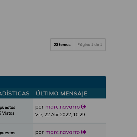
23 temas
Página
1
de
1
ADÍSTICAS
ÚLTIMO MENSAJE
por
marc.navarro
spuestas
 Vistas
Vie, 22 Abr 2022, 10:29
por
marc.navarro
spuestas