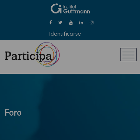
Identificarse
Naveg
de
palan
Foro