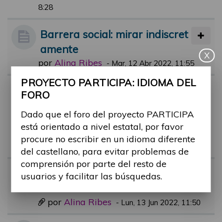
8:28
Barrera social: mirar indiscret
amente
X
por
Alina Ribes
-
Mar, 12 Abr 2022, 11:55
PROYECTO PARTICIPA: IDIOMA DEL
Sitio para personas con disca
FORO
pacidad ocupado por maletas
Dado que el foro del proyecto PARTICIPA
en tren
está orientado a nivel estatal, por favor
por
Alina Ribes
-
Lun, 29 Ago 2022, 13:2
procure no escribir en un idioma diferente
3
del castellano, para evitar problemas de
comprensión por parte del resto de
Barrera: comprar un mueble
usuarios y facilitar las búsquedas.
de cama o sofá
por
Alina Ribes
-
Lun, 13 Jun 2022, 11:50