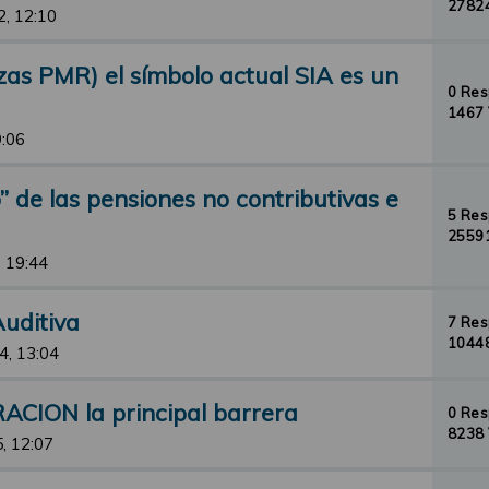
27824
2, 12:10
zas PMR) el símbolo actual SIA es un
0 Re
1467 
9:06
io” de las pensiones no contributivas e
5 Re
25591
, 19:44
uditiva
7 Re
10448
4, 13:04
ACION la principal barrera
0 Re
8238 
, 12:07