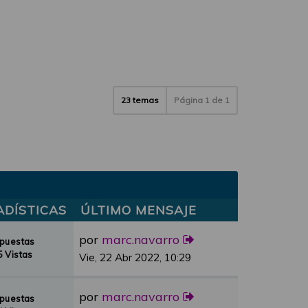
23 temas
Página
1
de
1
ADÍSTICAS
ÚLTIMO MENSAJE
por
marc.navarro
spuestas
 Vistas
Vie, 22 Abr 2022, 10:29
por
marc.navarro
spuestas