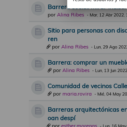
Barrera social: mirar indis
por
Alina Ribes
-
Mar, 12 Abr 2022, 
Sitio para personas con di
ren
por
Alina Ribes
-
Lun, 29 Ago 202
Barrera: comprar un muebl
por
Alina Ribes
-
Lun, 13 Jun 2022
Comunidad de vecinos Calle
por
maria.rovira
-
Mié, 04 May 20
Barreras arquitectónicas en
oan despí
por
esther.morenas
-
Lun, 16 May