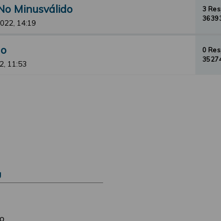
No Minusválido
3 Re
36393
2022, 14:19
do
0 Re
35274
2, 11:53
Ú
o