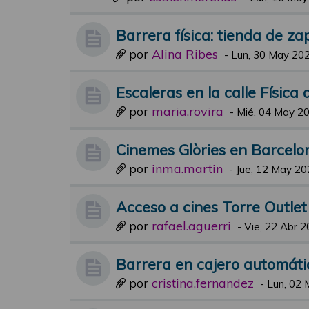
Barrera física: tienda de za
por
Alina Ribes
-
Lun, 30 May 202
Escaleras en la calle Física
por
maria.rovira
-
Mié, 04 May 20
Cinemes Glòries en Barcelo
por
inma.martin
-
Jue, 12 May 20
Acceso a cines Torre Outle
por
rafael.aguerri
-
Vie, 22 Abr 2
Barrera en cajero automáti
por
cristina.fernandez
-
Lun, 02 