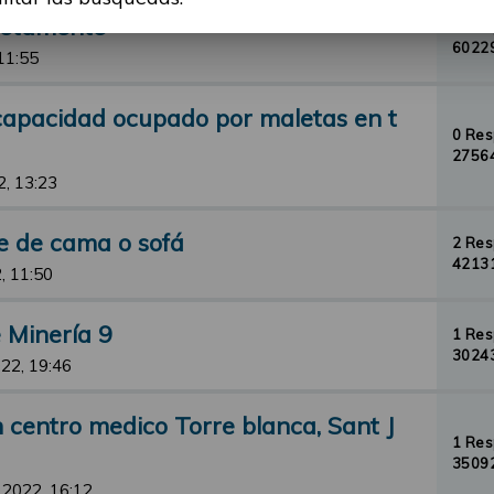
cretamente
8 Re
60229
11:55
scapacidad ocupado por maletas en t
0 Re
27564
2, 13:23
e de cama o sofá
2 Re
42131
, 11:50
 Minería 9
1 Re
30243
22, 19:46
 centro medico Torre blanca, Sant J
1 Re
35092
 2022, 16:12