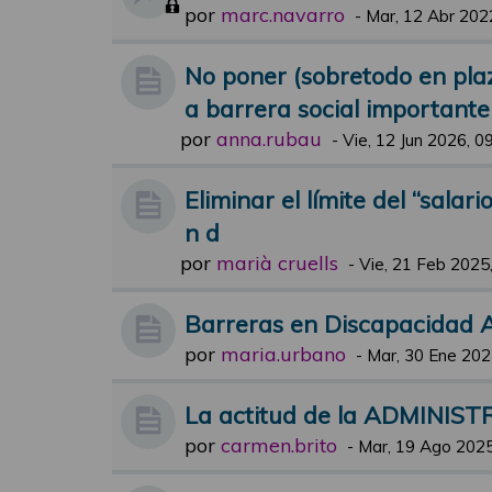
por
marc.navarro
-
Mar, 12 Abr 202
No poner (sobretodo en pla
a barrera social importante
por
anna.rubau
-
Vie, 12 Jun 2026, 0
Eliminar el límite del “salar
n d
por
marià cruells
-
Vie, 21 Feb 2025
Barreras en Discapacidad A
por
maria.urbano
-
Mar, 30 Ene 202
La actitud de la ADMINISTR
por
carmen.brito
-
Mar, 19 Ago 2025