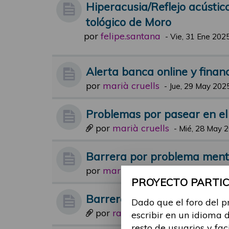
Hiperacusia/Reflejo acústic
tológico de Moro
por
felipe.santana
-
Vie, 31 Ene 2025
Alerta banca online y financ
por
marià cruells
-
Jue, 29 May 2025
Problemas por pasear en el
por
marià cruells
-
Mié, 28 May 2
Barrera por problema ment
por
maria.suarez
-
Jue, 29 Feb 2024
PROYECTO PARTICI
Barreras arquitectónicas
Dado que el foro del p
por
raul.gomez
-
Mar, 06 Jun 2023
escribir en un idioma 
resto de usuarios y fac