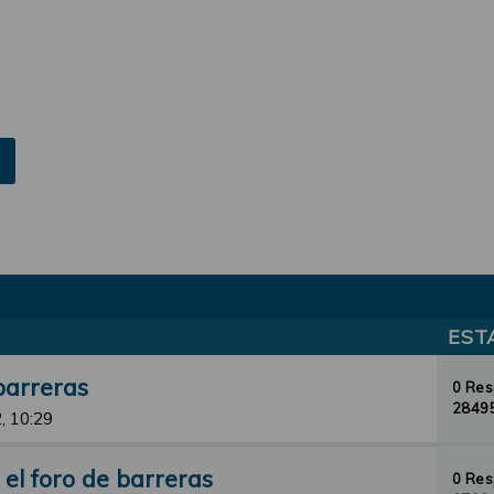
EST
barreras
0 Re
28495
, 10:29
el foro de barreras
0 Re