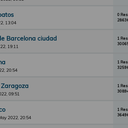
patos
0 Re
28636
2, 13:04
 de Barcelona ciudad
1 Re
30065
22, 19:11
na
1 Re
32596
22, 20:54
t Zaragoza
1 Re
30894
022, 09:51
co
1 Re
36496
May 2022, 20:54