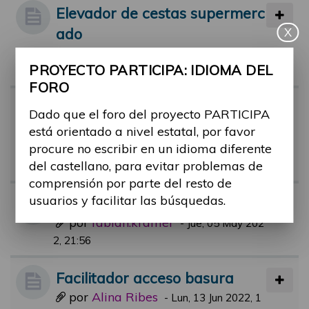
Elevador de cestas supermerc
ado
X
por
Alina Ribes
-
Mié, 14 Sep 2022, 10:3
PROYECTO PARTICIPA: IDIOMA DEL
1
FORO
Facilitadores piscinas municip
Dado que el foro del proyecto PARTICIPA
ales.
está orientado a nivel estatal, por favor
por
rafael.aguerri
procure no escribir en un idioma diferente
-
Jue, 21 Jul 2022, 09:
del castellano, para evitar problemas de
51
comprensión por parte del resto de
usuarios y facilitar las búsquedas.
BUDDY Service App
por
fabian.krämer
-
Jue, 05 May 202
2, 21:56
Facilitador acceso basura
por
Alina Ribes
-
Lun, 13 Jun 2022, 1