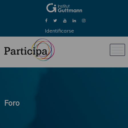
Identificarse
Naveg
de
palan
Foro