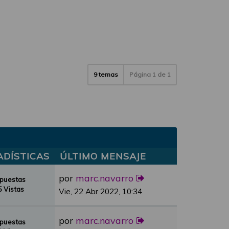
9 temas
Página
1
de
1
ADÍSTICAS
ÚLTIMO MENSAJE
por
marc.navarro
spuestas
 Vistas
Vie, 22 Abr 2022, 10:34
por
marc.navarro
spuestas