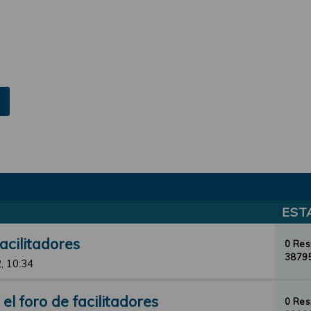
EST
acilitadores
0 Re
38795
, 10:34
l foro de facilitadores
0 Re