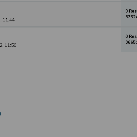
0 Re
37524
, 11:44
0 Re
36651
2, 11:50
Ú