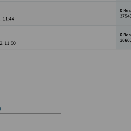
0 Re
37547
, 11:44
0 Re
36667
2, 11:50
Ú