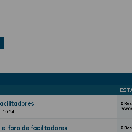
EST
acilitadores
0 Re
38808
, 10:34
l foro de facilitadores
0 Re