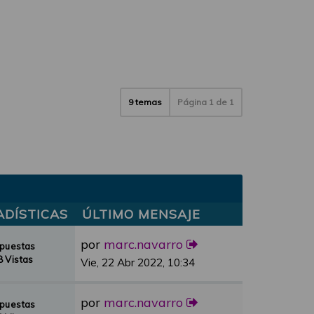
9 temas
Página
1
de
1
ADÍSTICAS
ÚLTIMO MENSAJE
por
marc.navarro
spuestas
 Vistas
Vie, 22 Abr 2022, 10:34
por
marc.navarro
spuestas