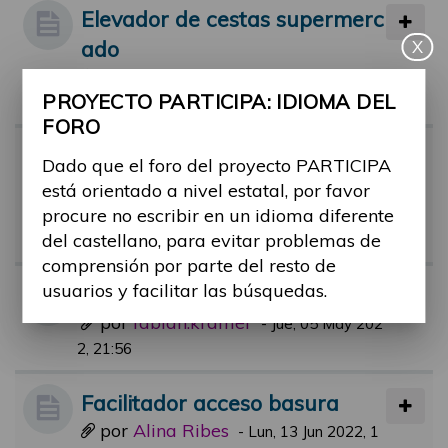
Elevador de cestas supermerc
ado
X
por
Alina Ribes
-
Mié, 14 Sep 2022, 10:3
PROYECTO PARTICIPA: IDIOMA DEL
1
FORO
Facilitadores piscinas municip
Dado que el foro del proyecto PARTICIPA
ales.
está orientado a nivel estatal, por favor
por
rafael.aguerri
procure no escribir en un idioma diferente
-
Jue, 21 Jul 2022, 09:
del castellano, para evitar problemas de
51
comprensión por parte del resto de
usuarios y facilitar las búsquedas.
BUDDY Service App
por
fabian.krämer
-
Jue, 05 May 202
2, 21:56
Facilitador acceso basura
por
Alina Ribes
-
Lun, 13 Jun 2022, 1