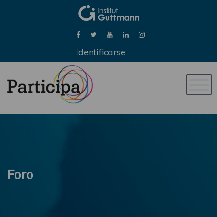
Identificarse
Naveg
de
palan
Foro