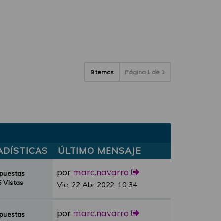
9 temas
Página
1
de
1
ADÍSTICAS
ÚLTIMO MENSAJE
por
marc.navarro
spuestas
 Vistas
Vie, 22 Abr 2022, 10:34
por
marc.navarro
spuestas