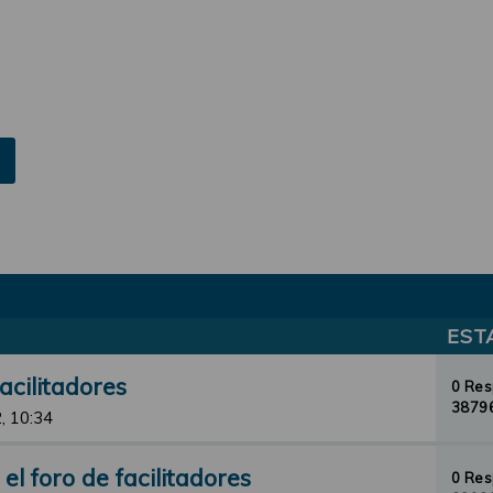
EST
acilitadores
0 Re
38796
, 10:34
l foro de facilitadores
0 Re