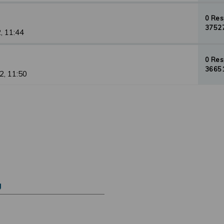
0 Re
37527
, 11:44
0 Re
36651
2, 11:50
Ú