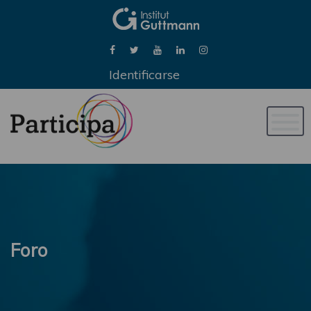
Identificarse
Naveg
de
palan
Foro