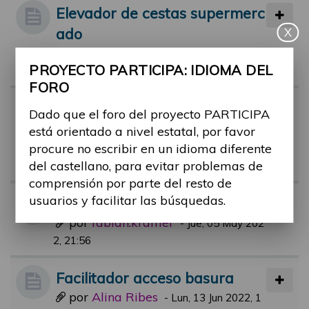
Elevador de cestas supermerc
ado
X
por
Alina Ribes
-
Mié, 14 Sep 2022, 10:3
PROYECTO PARTICIPA: IDIOMA DEL
1
FORO
Facilitadores piscinas municip
Dado que el foro del proyecto PARTICIPA
ales.
está orientado a nivel estatal, por favor
por
rafael.aguerri
procure no escribir en un idioma diferente
-
Jue, 21 Jul 2022, 09:
del castellano, para evitar problemas de
51
comprensión por parte del resto de
usuarios y facilitar las búsquedas.
BUDDY Service App
por
fabian.krämer
-
Jue, 05 May 202
2, 21:56
Facilitador acceso basura
por
Alina Ribes
-
Lun, 13 Jun 2022, 1