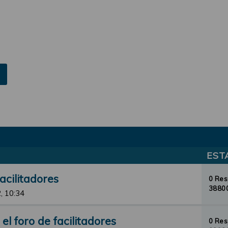
EST
acilitadores
0 Re
38800
, 10:34
l foro de facilitadores
0 Re