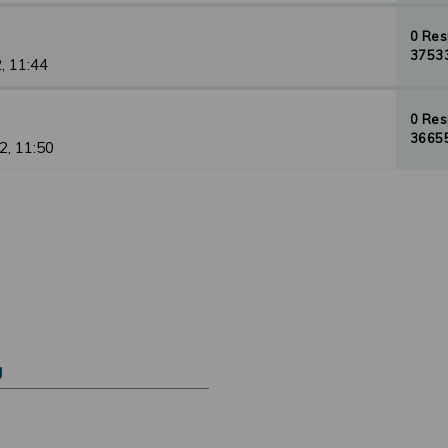
0 Re
37533
, 11:44
0 Re
36655
2, 11:50
Ú