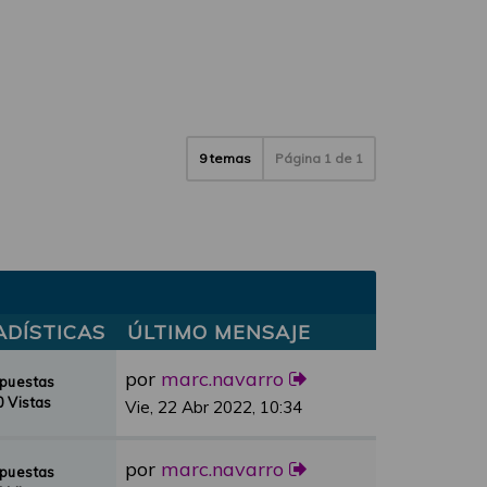
9 temas
Página
1
de
1
ADÍSTICAS
ÚLTIMO MENSAJE
por
marc.navarro
spuestas
 Vistas
Vie, 22 Abr 2022, 10:34
por
marc.navarro
spuestas