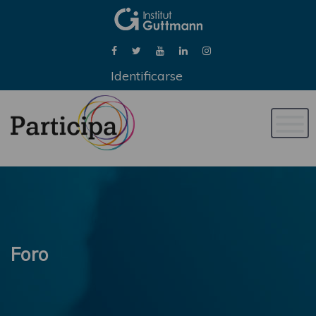
Identificarse
Naveg
de
palan
Foro