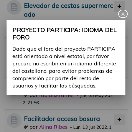
Elevador de cestas supermerc
ado
X
por
Alina Ribes
-
Mié, 14 Sep 2022, 10:3
PROYECTO PARTICIPA: IDIOMA DEL
1
FORO
Facilitadores piscinas municip
Dado que el foro del proyecto PARTICIPA
ales.
está orientado a nivel estatal, por favor
por
rafael.aguerri
procure no escribir en un idioma diferente
-
Jue, 21 Jul 2022, 09:
del castellano, para evitar problemas de
51
comprensión por parte del resto de
usuarios y facilitar las búsquedas.
BUDDY Service App
por
fabian.krämer
-
Jue, 05 May 202
2, 21:56
Facilitador acceso basura
por
Alina Ribes
-
Lun, 13 Jun 2022, 1