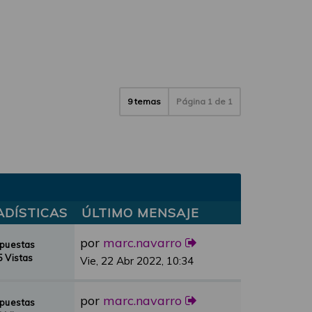
9 temas
Página
1
de
1
ADÍSTICAS
ÚLTIMO MENSAJE
por
marc.navarro
spuestas
 Vistas
Vie, 22 Abr 2022, 10:34
por
marc.navarro
spuestas