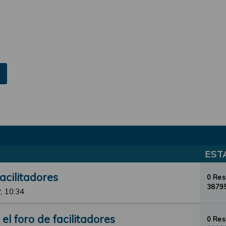
EST
acilitadores
0 Re
38795
, 10:34
l foro de facilitadores
0 Re