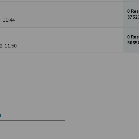
0 Re
37523
, 11:44
0 Re
36650
2, 11:50
Ú