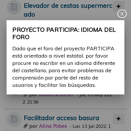
Elevador de cestas supermerc
ado
X
por
Alina Ribes
-
Mié, 14 Sep 2022, 10:3
PROYECTO PARTICIPA: IDIOMA DEL
1
FORO
Facilitadores piscinas municip
Dado que el foro del proyecto PARTICIPA
ales.
está orientado a nivel estatal, por favor
por
rafael.aguerri
procure no escribir en un idioma diferente
-
Jue, 21 Jul 2022, 09:
del castellano, para evitar problemas de
51
comprensión por parte del resto de
usuarios y facilitar las búsquedas.
BUDDY Service App
por
fabian.krämer
-
Jue, 05 May 202
2, 21:56
Facilitador acceso basura
por
Alina Ribes
-
Lun, 13 Jun 2022, 1