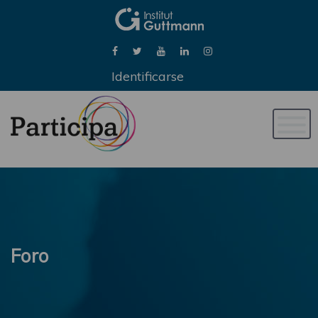
Identificarse
Naveg
de
palan
Foro