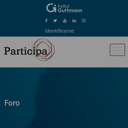
Identificarse
Naveg
de
palan
Foro