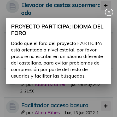
Elevador de cestas supermerc
ado
X
por
Alina Ribes
-
Mié, 14 Sep 2022, 10:3
PROYECTO PARTICIPA: IDIOMA DEL
1
FORO
Facilitadores piscinas municip
Dado que el foro del proyecto PARTICIPA
ales.
está orientado a nivel estatal, por favor
por
rafael.aguerri
procure no escribir en un idioma diferente
-
Jue, 21 Jul 2022, 09:
del castellano, para evitar problemas de
51
comprensión por parte del resto de
usuarios y facilitar las búsquedas.
BUDDY Service App
por
fabian.krämer
-
Jue, 05 May 202
2, 21:56
Facilitador acceso basura
por
Alina Ribes
-
Lun, 13 Jun 2022, 1