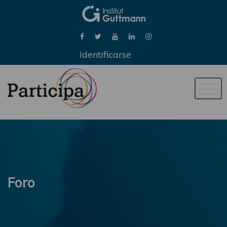
Identificarse
Naveg
de
palan
Foro