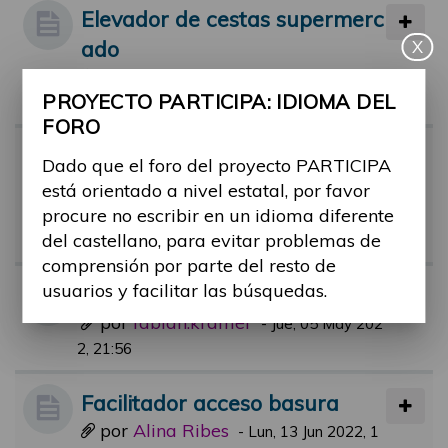
Elevador de cestas supermerc
ado
X
por
Alina Ribes
-
Mié, 14 Sep 2022, 10:3
PROYECTO PARTICIPA: IDIOMA DEL
1
FORO
Facilitadores piscinas municip
Dado que el foro del proyecto PARTICIPA
ales.
está orientado a nivel estatal, por favor
por
rafael.aguerri
procure no escribir en un idioma diferente
-
Jue, 21 Jul 2022, 09:
del castellano, para evitar problemas de
51
comprensión por parte del resto de
usuarios y facilitar las búsquedas.
BUDDY Service App
por
fabian.krämer
-
Jue, 05 May 202
2, 21:56
Facilitador acceso basura
por
Alina Ribes
-
Lun, 13 Jun 2022, 1